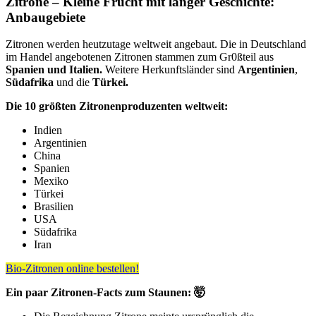
Zitrone – Kleine Frucht mit langer Geschichte:
Anbaugebiete
Zitronen werden heutzutage weltweit angebaut. Die in Deutschland
im Handel angebotenen Zitronen stammen zum Gr0ßteil aus
Spanien und Italien.
Weitere Herkunftsländer sind
Argentinien
,
Südafrika
und die
Türkei.
Die 10 größten Zitronenproduzenten weltweit:
Indien
Argentinien
China
Spanien
Mexiko
Türkei
Brasilien
USA
Südafrika
Iran
Bio-Zitronen online bestellen!
Ein paar Zitronen-Facts zum Staunen: 🤯