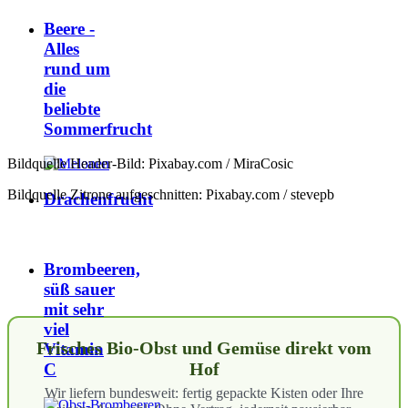
Beere -
Alles
rund um
die
beliebte
Sommerfrucht
Bildquelle Header-Bild: Pixabay.com / MiraCosic
Bildquelle Zitrone aufgeschnitten: Pixabay.com / stevepb
Drachenfrucht
Brombeeren,
süß sauer
mit sehr
viel
Frisches Bio-Obst und Gemüse direkt vom
Vitamin
Hof
C
Wir liefern bundesweit: fertig gepackte Kisten oder Ihre