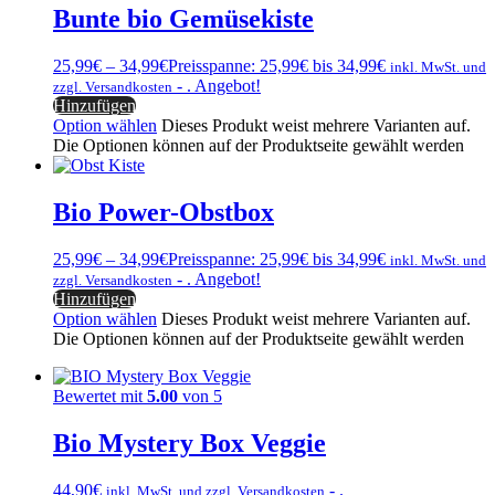
Bunte bio Gemüsekiste
25,99
€
–
34,99
€
Preisspanne: 25,99€ bis 34,99€
inkl. MwSt. und
- .
Angebot!
zzgl. Versandkosten
Hinzufügen
Option wählen
Dieses Produkt weist mehrere Varianten auf.
Die Optionen können auf der Produktseite gewählt werden
Bio Power-Obstbox
25,99
€
–
34,99
€
Preisspanne: 25,99€ bis 34,99€
inkl. MwSt. und
- .
Angebot!
zzgl. Versandkosten
Hinzufügen
Option wählen
Dieses Produkt weist mehrere Varianten auf.
Die Optionen können auf der Produktseite gewählt werden
Bewertet mit
5.00
von 5
Bio Mystery Box Veggie
44,90
€
- .
inkl. MwSt. und zzgl. Versandkosten