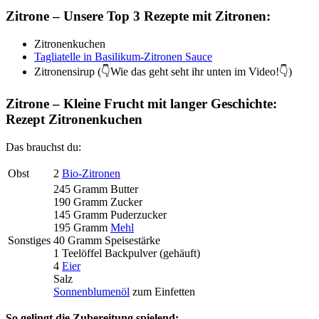
Zitrone – Unsere Top 3 Rezepte mit Zitronen:
Zitronenkuchen
Tagliatelle in Basilikum-Zitronen Sauce
Zitronensirup (👇Wie das geht seht ihr unten im Video!👇)
Zitrone – Kleine Frucht mit langer Geschichte:
Rezept Zitronenkuchen
Das brauchst du:
Obst
2
Bio-Zitronen
245 Gramm Butter
190 Gramm Zucker
145 Gramm Puderzucker
195 Gramm
Mehl
Sonstiges
40 Gramm Speisestärke
1 Teelöffel Backpulver (gehäuft)
4
Eier
Salz
Sonnenblumenöl
zum Einfetten
So gelingt die Zubereitung spielend: