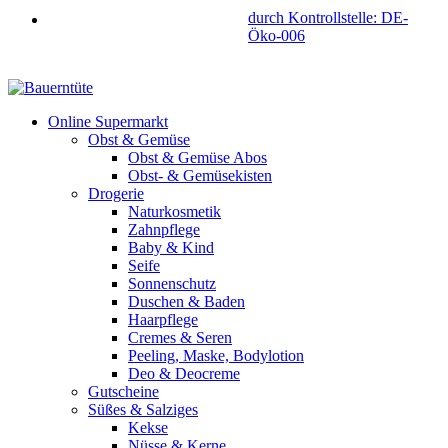
durch Kontrollstelle: DE-
Öko-006
Online Supermarkt
Obst & Gemüse
Obst & Gemüse Abos
Obst- & Gemüsekisten
Drogerie
Naturkosmetik
Zahnpflege
Baby & Kind
Seife
Sonnenschutz
Duschen & Baden
Haarpflege
Cremes & Seren
Peeling, Maske, Bodylotion
Deo & Deocreme
Gutscheine
Süßes & Salziges
Kekse
Nüsse & Kerne