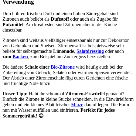
Verwendung
Durch ihren frischen Duft und einen hohen Säuregehalt sind
Zitronen auch beliebt als
Duftstoff
oder auch als Zugabe für
Putzmittel
. Am kreativsten sind Zitronen aber in der Küche
einsetzbar.
Zitronen sind weitaus vielfältiger einsetzbar als nur zur Dekoration
von Getränken und Speisen. Zitronensaft ist beispielsweise sehr
beliebt für selbstgemachte
Limonade
,
Salatdressing
oder auch
zum
Backen
, zum Beispiel um Zuckerguss herzustellen.
Die äußere
Schale einer
Bio-Zitrone
wird häufig auch bei der
Zubereitung von Gebäck, Salaten oder warmen Speisen verwendet.
Der Abrieb einer Zitronenschale fügt euren Gerichten eine frische
und fruchtige Note hinzu.
Unser Tipp:
Habt ihr schonmal
Zitronen-Eiswürfel
gemacht?
Einfach die Zitrone in kleine Stücke schneiden, in die Eiswürfelform
geben und ein kleines Blatt frischer
Minze
darauf legen. Die Form
nun mit Wasser auffüllen und einfrieren.
Perfekt für jedes
Sommergetränk! 😉