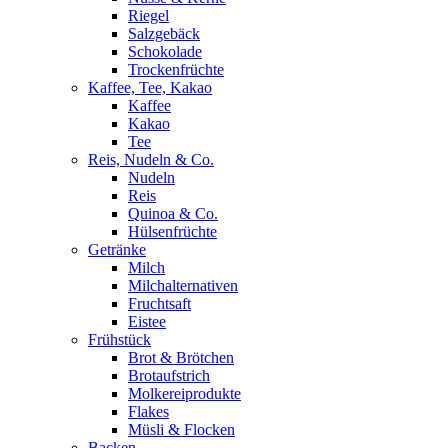
Riegel
Salzgebäck
Schokolade
Trockenfrüchte
Kaffee, Tee, Kakao
Kaffee
Kakao
Tee
Reis, Nudeln & Co.
Nudeln
Reis
Quinoa & Co.
Hülsenfrüchte
Getränke
Milch
Milchalternativen
Fruchtsaft
Eistee
Frühstück
Brot & Brötchen
Brotaufstrich
Molkereiprodukte
Flakes
Müsli & Flocken
Backen