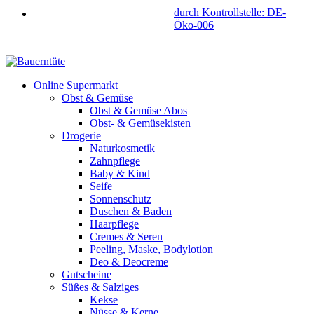
durch Kontrollstelle: DE-
Öko-006
Online Supermarkt
Obst & Gemüse
Obst & Gemüse Abos
Obst- & Gemüsekisten
Drogerie
Naturkosmetik
Zahnpflege
Baby & Kind
Seife
Sonnenschutz
Duschen & Baden
Haarpflege
Cremes & Seren
Peeling, Maske, Bodylotion
Deo & Deocreme
Gutscheine
Süßes & Salziges
Kekse
Nüsse & Kerne