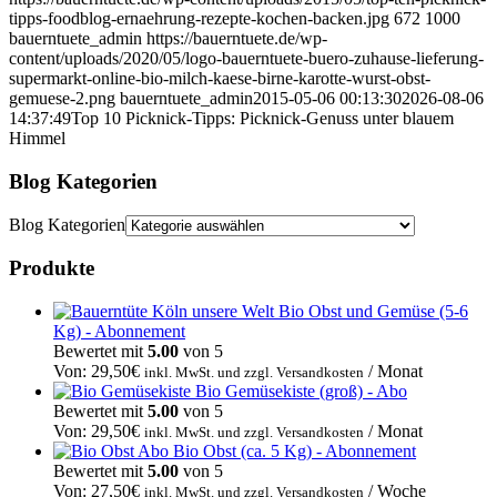
tipps-foodblog-ernaehrung-rezepte-kochen-backen.jpg
672
1000
bauerntuete_admin
https://bauerntuete.de/wp-
content/uploads/2020/05/logo-bauerntuete-buero-zuhause-lieferung-
supermarkt-online-bio-milch-kaese-birne-karotte-wurst-obst-
gemuese-2.png
bauerntuete_admin
2015-05-06 00:13:30
2026-08-06
14:37:49
Top 10 Picknick-Tipps: Picknick-Genuss unter blauem
Himmel
Blog Kategorien
Blog Kategorien
Produkte
Bio Obst und Gemüse (5-6
Kg) - Abonnement
Bewertet mit
5.00
von 5
Von:
29,50
€
/ Monat
inkl. MwSt. und zzgl. Versandkosten
Bio Gemüsekiste (groß) - Abo
Bewertet mit
5.00
von 5
Von:
29,50
€
/ Monat
inkl. MwSt. und zzgl. Versandkosten
Bio Obst (ca. 5 Kg) - Abonnement
Bewertet mit
5.00
von 5
Von:
27,50
€
/ Woche
inkl. MwSt. und zzgl. Versandkosten