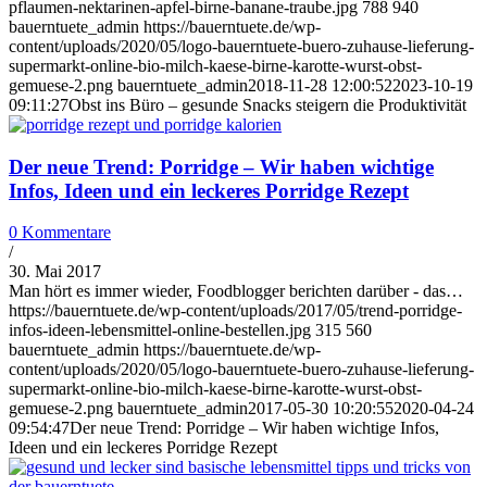
pflaumen-nektarinen-apfel-birne-banane-traube.jpg
788
940
bauerntuete_admin
https://bauerntuete.de/wp-
content/uploads/2020/05/logo-bauerntuete-buero-zuhause-lieferung-
supermarkt-online-bio-milch-kaese-birne-karotte-wurst-obst-
gemuese-2.png
bauerntuete_admin
2018-11-28 12:00:52
2023-10-19
09:11:27
Obst ins Büro – gesunde Snacks steigern die Produktivität
Der neue Trend: Porridge – Wir haben wichtige
Infos, Ideen und ein leckeres Porridge Rezept
0 Kommentare
/
30. Mai 2017
Man hört es immer wieder, Foodblogger berichten darüber - das…
https://bauerntuete.de/wp-content/uploads/2017/05/trend-porridge-
infos-ideen-lebensmittel-online-bestellen.jpg
315
560
bauerntuete_admin
https://bauerntuete.de/wp-
content/uploads/2020/05/logo-bauerntuete-buero-zuhause-lieferung-
supermarkt-online-bio-milch-kaese-birne-karotte-wurst-obst-
gemuese-2.png
bauerntuete_admin
2017-05-30 10:20:55
2020-04-24
09:54:47
Der neue Trend: Porridge – Wir haben wichtige Infos,
Ideen und ein leckeres Porridge Rezept