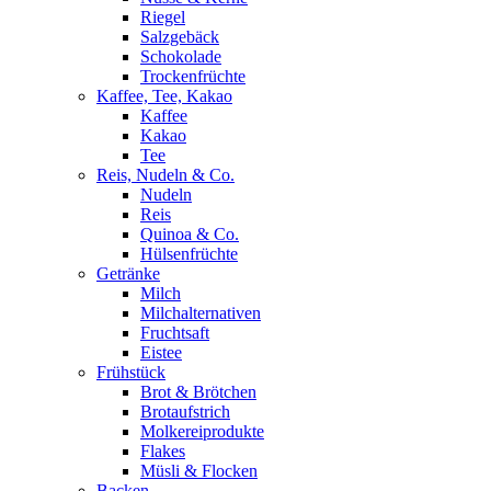
Riegel
Salzgebäck
Schokolade
Trockenfrüchte
Kaffee, Tee, Kakao
Kaffee
Kakao
Tee
Reis, Nudeln & Co.
Nudeln
Reis
Quinoa & Co.
Hülsenfrüchte
Getränke
Milch
Milchalternativen
Fruchtsaft
Eistee
Frühstück
Brot & Brötchen
Brotaufstrich
Molkereiprodukte
Flakes
Müsli & Flocken
Backen