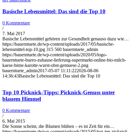
Basische Lebensmittel: Das sind die Top 10
0 Kommentare
/
7. Mai 2017
Basische Lebensmittel gehören zur Gesundheit genauso dazu wie…
https://bauerntuete.de/wp-content/uploads/2017/05/basische-
lebensmittel-top-10.jpg
315
560
bauerntuete_admin
https://bauerntuete.de/wp-content/uploads/2020/05/logo-
bauerntuete-buero-zuhause-lieferung-supermarkt-online-bio-milch-
kaese-birne-karotte-wurst-obst-gemuese-2.png
bauerntuete_admin
2017-05-07 11:11:22
2026-08-06
14:36:43
Basische Lebensmittel: Das sind die Top 10
Top 10 Picknick-Tipps: Picknick-Genuss unter
blauem Himmel
0 Kommentare
/
6. Mai 2015
Die Sonne scheint, die Blumen blühen – es ist Zeit für ein…
https://bauerntuete.de/wp-content/uploads/2015/05/top-ten-picknick-