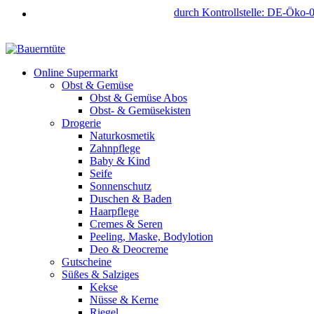
durch Kontrollstelle: DE-Öko-
Online Supermarkt
Obst & Gemüse
Obst & Gemüse Abos
Obst- & Gemüsekisten
Drogerie
Naturkosmetik
Zahnpflege
Baby & Kind
Seife
Sonnenschutz
Duschen & Baden
Haarpflege
Cremes & Seren
Peeling, Maske, Bodylotion
Deo & Deocreme
Gutscheine
Süßes & Salziges
Kekse
Nüsse & Kerne
Riegel