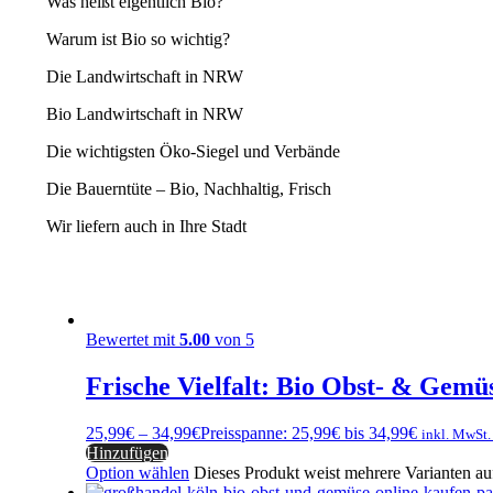
Was heißt eigentlich Bio?
Warum ist Bio so wichtig?
Die Landwirtschaft in NRW
Bio Landwirtschaft in NRW
Die wichtigsten Öko-Siegel und Verbände
Die Bauerntüte – Bio, Nachhaltig, Frisch
Wir liefern auch in Ihre Stadt
Bewertet mit
5.00
von 5
Frische Vielfalt: Bio Obst- & Gemü
25,99
€
–
34,99
€
Preisspanne: 25,99€ bis 34,99€
inkl. MwSt.
Hinzufügen
Option wählen
Dieses Produkt weist mehrere Varianten au