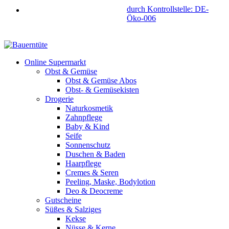
durch Kontrollstelle: DE-
Öko-006
Online Supermarkt
Obst & Gemüse
Obst & Gemüse Abos
Obst- & Gemüsekisten
Drogerie
Naturkosmetik
Zahnpflege
Baby & Kind
Seife
Sonnenschutz
Duschen & Baden
Haarpflege
Cremes & Seren
Peeling, Maske, Bodylotion
Deo & Deocreme
Gutscheine
Süßes & Salziges
Kekse
Nüsse & Kerne