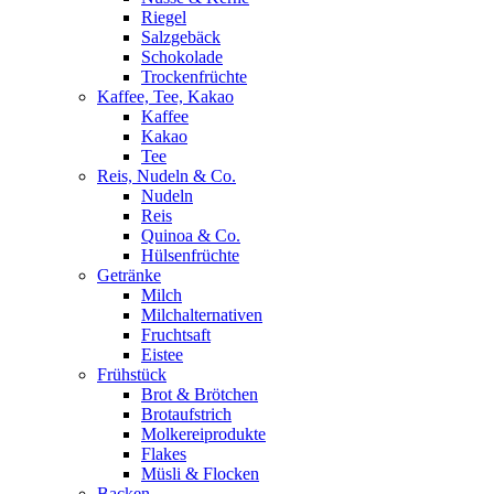
Riegel
Salzgebäck
Schokolade
Trockenfrüchte
Kaffee, Tee, Kakao
Kaffee
Kakao
Tee
Reis, Nudeln & Co.
Nudeln
Reis
Quinoa & Co.
Hülsenfrüchte
Getränke
Milch
Milchalternativen
Fruchtsaft
Eistee
Frühstück
Brot & Brötchen
Brotaufstrich
Molkereiprodukte
Flakes
Müsli & Flocken
Backen