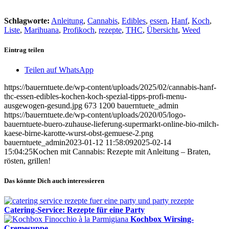
Schlagworte:
Anleitung
,
Cannabis
,
Edibles
,
essen
,
Hanf
,
Koch
,
Liste
,
Marihuana
,
Profikoch
,
rezepte
,
THC
,
Übersicht
,
Weed
Eintrag teilen
Teilen auf WhatsApp
https://bauerntuete.de/wp-content/uploads/2025/02/cannabis-hanf-
thc-essen-edibles-kochen-koch-spezial-tipps-profi-menu-
ausgewogen-gesund.jpg
673
1200
bauerntuete_admin
https://bauerntuete.de/wp-content/uploads/2020/05/logo-
bauerntuete-buero-zuhause-lieferung-supermarkt-online-bio-milch-
kaese-birne-karotte-wurst-obst-gemuese-2.png
bauerntuete_admin
2023-01-12 11:58:09
2025-02-14
15:04:25
Kochen mit Cannabis: Rezepte mit Anleitung – Braten,
rösten, grillen!
Das könnte Dich auch interessieren
Catering-Service: Rezepte für eine Party
Kochbox Wirsing-
Cremesuppe