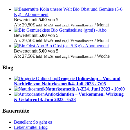
Bio Obst und Gemüse (5-6
Kg) - Abonnement
Bewertet mit
5.00
von 5
Ab:
29,50
€
/ Monat
inkl. MwSt. und zzgl. Versandkosten
Bio Gemüsekiste (groß) - Abo
Bewertet mit
5.00
von 5
Ab:
29,50
€
/ Monat
inkl. MwSt. und zzgl. Versandkosten
Bio Obst (ca. 5 Kg) - Abonnement
Bewertet mit
5.00
von 5
Ab:
27,50
€
/ Woche
inkl. MwSt. und zzgl. Versandkosten
Blog
Drogerie Onlineshop – Vor- und
Nachteile von Naturkosmetik
4. Juli 2023 - 7:05
Naturkosmetik A-Z
24. Juni 2023 - 10:00
Antioxidantien – Vorkommen, Wirkung
& Gefahren
14. Juni 2023 - 6:38
Bauerntüte
Bestellen: So geht es
Lebensmittel Blog