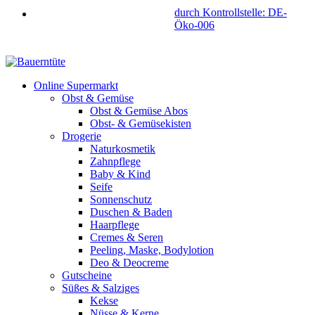
durch Kontrollstelle: DE-
Öko-006
Online Supermarkt
Obst & Gemüse
Obst & Gemüse Abos
Obst- & Gemüsekisten
Drogerie
Naturkosmetik
Zahnpflege
Baby & Kind
Seife
Sonnenschutz
Duschen & Baden
Haarpflege
Cremes & Seren
Peeling, Maske, Bodylotion
Deo & Deocreme
Gutscheine
Süßes & Salziges
Kekse
Nüsse & Kerne