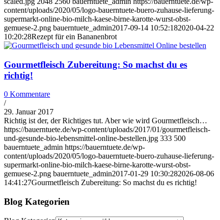
scaled.jpg
2048
2560
bauerntuete_admin
https://bauerntuete.de/wp-
content/uploads/2020/05/logo-bauerntuete-buero-zuhause-lieferung-
supermarkt-online-bio-milch-kaese-birne-karotte-wurst-obst-
gemuese-2.png
bauerntuete_admin
2017-09-14 10:52:18
2020-04-22
10:20:28
Rezept für ein Bananenbrot
Gourmetfleisch Zubereitung: So machst du es
richtig!
0 Kommentare
/
29. Januar 2017
Richtig ist der, der Richtiges tut. Aber wie wird Gourmetfleisch…
https://bauerntuete.de/wp-content/uploads/2017/01/gourmetfleisch-
und-gesunde-bio-lebensmittel-online-bestellen.jpg
333
500
bauerntuete_admin
https://bauerntuete.de/wp-
content/uploads/2020/05/logo-bauerntuete-buero-zuhause-lieferung-
supermarkt-online-bio-milch-kaese-birne-karotte-wurst-obst-
gemuese-2.png
bauerntuete_admin
2017-01-29 10:30:28
2026-08-06
14:41:27
Gourmetfleisch Zubereitung: So machst du es richtig!
Blog Kategorien