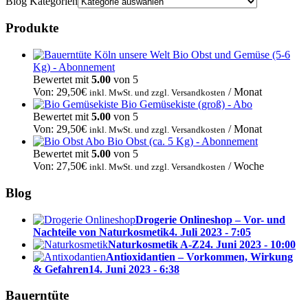
Blog Kategorien
Produkte
Bio Obst und Gemüse (5-6
Kg) - Abonnement
Bewertet mit
5.00
von 5
Von:
29,50
€
/ Monat
inkl. MwSt. und zzgl. Versandkosten
Bio Gemüsekiste (groß) - Abo
Bewertet mit
5.00
von 5
Von:
29,50
€
/ Monat
inkl. MwSt. und zzgl. Versandkosten
Bio Obst (ca. 5 Kg) - Abonnement
Bewertet mit
5.00
von 5
Von:
27,50
€
/ Woche
inkl. MwSt. und zzgl. Versandkosten
Blog
Drogerie Onlineshop – Vor- und
Nachteile von Naturkosmetik
4. Juli 2023 - 7:05
Naturkosmetik A-Z
24. Juni 2023 - 10:00
Antioxidantien – Vorkommen, Wirkung
& Gefahren
14. Juni 2023 - 6:38
Bauerntüte