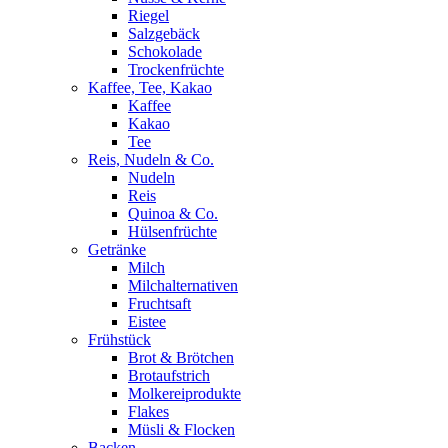
Riegel
Salzgebäck
Schokolade
Trockenfrüchte
Kaffee, Tee, Kakao
Kaffee
Kakao
Tee
Reis, Nudeln & Co.
Nudeln
Reis
Quinoa & Co.
Hülsenfrüchte
Getränke
Milch
Milchalternativen
Fruchtsaft
Eistee
Frühstück
Brot & Brötchen
Brotaufstrich
Molkereiprodukte
Flakes
Müsli & Flocken
Backen