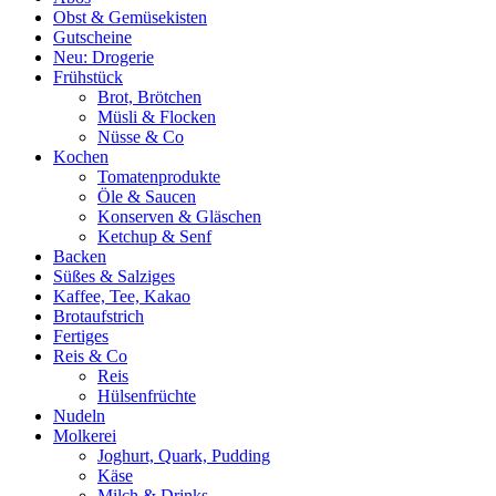
Obst & Gemüsekisten
Gutscheine
Neu: Drogerie
Frühstück
Brot, Brötchen
Müsli & Flocken
Nüsse & Co
Kochen
Tomatenprodukte
Öle & Saucen
Konserven & Gläschen
Ketchup & Senf
Backen
Süßes & Salziges
Kaffee, Tee, Kakao
Brotaufstrich
Fertiges
Reis & Co
Reis
Hülsenfrüchte
Nudeln
Molkerei
Joghurt, Quark, Pudding
Käse
Milch & Drinks