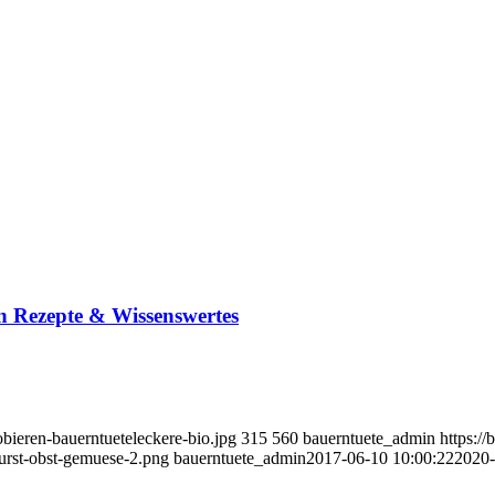
n Rezepte & Wissenswertes
obieren-bauerntueteleckere-bio.jpg
315
560
bauerntuete_admin
https:/
wurst-obst-gemuese-2.png
bauerntuete_admin
2017-06-10 10:00:22
2020-