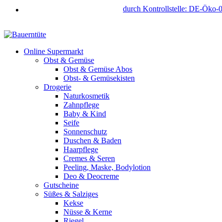
durch Kontrollstelle: DE-Öko-
Online Supermarkt
Obst & Gemüse
Obst & Gemüse Abos
Obst- & Gemüsekisten
Drogerie
Naturkosmetik
Zahnpflege
Baby & Kind
Seife
Sonnenschutz
Duschen & Baden
Haarpflege
Cremes & Seren
Peeling, Maske, Bodylotion
Deo & Deocreme
Gutscheine
Süßes & Salziges
Kekse
Nüsse & Kerne
Riegel