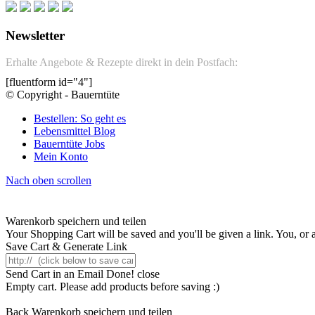
Newsletter
Erhalte Angebote & Rezepte direkt in dein Postfach:
[fluentform id="4"]
© Copyright - Bauerntüte
Bestellen: So geht es
Lebensmittel Blog
Bauerntüte Jobs
Mein Konto
Nach oben scrollen
Warenkorb speichern und teilen
Your Shopping Cart will be saved and you'll be given a link. You, or an
Save Cart & Generate Link
Send Cart in an Email
Done! close
Empty cart. Please add products before saving :)
Back
Warenkorb speichern und teilen