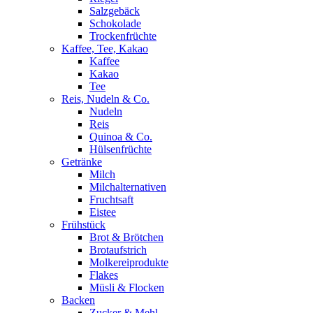
Salzgebäck
Schokolade
Trockenfrüchte
Kaffee, Tee, Kakao
Kaffee
Kakao
Tee
Reis, Nudeln & Co.
Nudeln
Reis
Quinoa & Co.
Hülsenfrüchte
Getränke
Milch
Milchalternativen
Fruchtsaft
Eistee
Frühstück
Brot & Brötchen
Brotaufstrich
Molkereiprodukte
Flakes
Müsli & Flocken
Backen
Zucker & Mehl