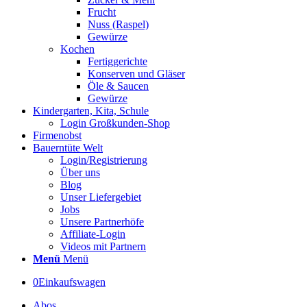
Frucht
Nuss (Raspel)
Gewürze
Kochen
Fertiggerichte
Konserven und Gläser
Öle & Saucen
Gewürze
Kindergarten, Kita, Schule
Login Großkunden-Shop
Firmenobst
Bauerntüte Welt
Login/Registrierung
Über uns
Blog
Unser Liefergebiet
Jobs
Unsere Partnerhöfe
Affiliate-Login
Videos mit Partnern
Menü
Menü
0
Einkaufswagen
Abos