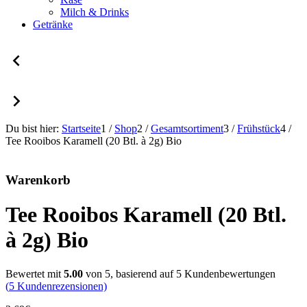
Milch & Drinks
Getränke
Du bist hier:
Startseite
1
/
Shop
2
/
Gesamtsortiment
3
/
Frühstück
4
/
Tee Rooibos Karamell (20 Btl. à 2g) Bio
Warenkorb
Tee Rooibos Karamell (20 Btl.
à 2g) Bio
Bewertet mit
5.00
von 5, basierend auf
5
Kundenbewertungen
(
5
Kundenrezensionen)