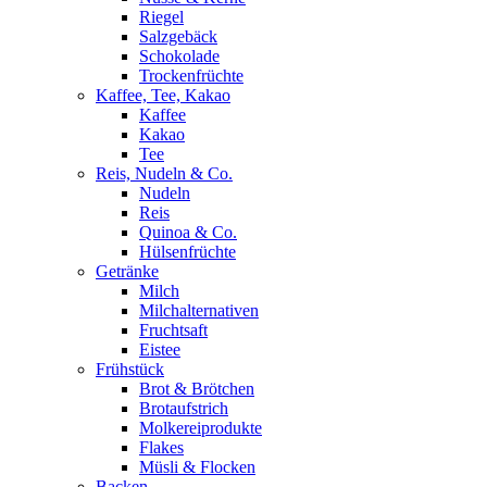
Riegel
Salzgebäck
Schokolade
Trockenfrüchte
Kaffee, Tee, Kakao
Kaffee
Kakao
Tee
Reis, Nudeln & Co.
Nudeln
Reis
Quinoa & Co.
Hülsenfrüchte
Getränke
Milch
Milchalternativen
Fruchtsaft
Eistee
Frühstück
Brot & Brötchen
Brotaufstrich
Molkereiprodukte
Flakes
Müsli & Flocken
Backen