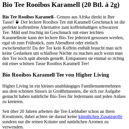
Bio Tee Rooibos Karamell (20 Btl. à 2g)
Bio Tee Rooibos Karamell
– Genuss aus Afrika direkt in Ihre
Tasse! 🍵 Der leckere Rooibos Tee mit Karamell Geschmack ist die
perfekte koffeinfreie Alternative zum koffeinhaltigen schwarzen
Tee. Mild und fruchtig im Geschmack mit einer leichten
Karamellnote kann der leckere Bio-Tee jederzeit genossen werden,
egal ob zum Frühstück, zum Abendbrot oder einfach
zwischendurch! Da der Tee kein Koffein enthält braucht man sich
keine Gedanken um schlaflose Nächte zu machen auch wenn man
den Tee noch spät abends genießt. Entspannen sie einmal so richtig
mit einer schönen Tasse Rooibos Karamell Tee!
Bio Rooibos Karamell Tee von Higher Living
Higher Living ist ein kleines unabhängiges Familienunternehmen
aus dem schönen Sussex in Großbritannien, die sich zur Aufgabe
gemacht haben natürliche Bio-Tees für Jedermann und jeden Anlass
zu kreieren.
Seit über 20 Jahren arbeiten die Tee-Liebhaber schon an ihren
Kreationen, dabei achten sie darauf keine
künstlichen Zusatzstoffe
sondern nur die reinen Kräuter und natürlichen Aromen zu
verwenden.