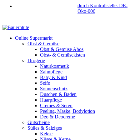
durch Kontrollstelle: DE-
Öko-006
Online Supermarkt
Obst & Gemüse
Obst & Gemüse Abos
Obst- & Gemüsekisten
Drogerie
Naturkosmetik
Zahnpflege
Baby & Kind
Seife
Sonnenschutz
Duschen & Baden
Haarpflege
Cremes & Seren
Peeling, Maske, Bodylotion
Deo & Deocreme
Gutscheine
Süßes & Salziges
Kekse
Nüsse & Kerne