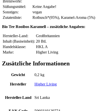
Brennwerte:
Süßungsmittel:
Keine Angabe!
Sonstiges:
vegan
Zutatenliste:
Rotbusch*(95%), Karamel-Aroma (5%)
Bio Tee Rooibos Karamell – zusätzliche Angaben:
Hersteller-Land:
Großbritannien
Inhalt (Basiseinheit):
20 Btl.
Handelsklasse:
HKL A
Marke:
Higher Living
Zusätzliche Informationen
Gewicht
0,2 kg
Hersteller
Higher Living
Hersteller-Land
Sri Lanka
EAN-Code
5060319129774