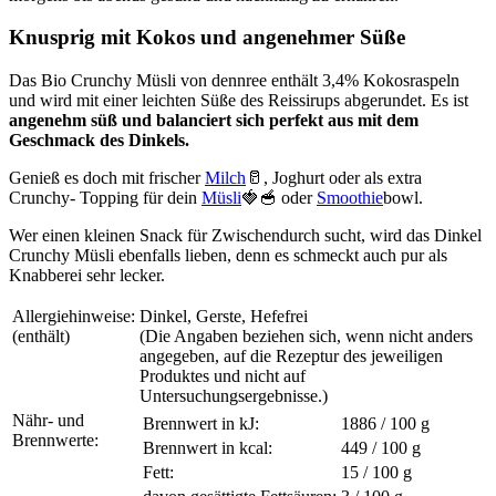
Knusprig mit Kokos und angenehmer Süße
Das Bio Crunchy Müsli von dennree enthält 3,4% Kokosraspeln
und wird mit einer leichten Süße des Reissirups abgerundet. Es ist
angenehm süß und balanciert sich perfekt aus mit dem
Geschmack des Dinkels.
Genieß es doch mit frischer
Milch
🥛, Joghurt oder als extra
Crunchy- Topping für dein
Müsli
🍓🥣 oder
Smoothie
bowl.
Wer einen kleinen Snack für Zwischendurch sucht, wird das Dinkel
Crunchy Müsli ebenfalls lieben, denn es schmeckt auch pur als
Knabberei sehr lecker.
Allergiehinweise:
Dinkel, Gerste, Hefefrei
(enthält)
(Die Angaben beziehen sich, wenn nicht anders
angegeben, auf die Rezeptur des jeweiligen
Produktes und nicht auf
Untersuchungsergebnisse.)
Nähr- und
Brennwert in kJ:
1886 / 100 g
Brennwerte:
Brennwert in kcal:
449 / 100 g
Fett:
15 / 100
g