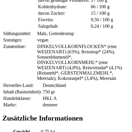
davon gesättigte Fettsäuren:
3 / 100 g
Kohlenhydrate:
66 / 100
g
davon Zucker:
15 / 100 g
Eiweiss:
9,50 / 100
g
Salzgehalt:
0,24 / 100 g
Süßungsmittel:
Malz, Getreidesirup
Sonstiges:
vegan
Zutatenliste:
DINKELVOLLKORNFLOCKEN* (eine
WEIZENART) (63%), Reissirup* (24%),
Sonnenblumenöl*,
DINKELVOLLKORNMEHL* (eine
WEIZENART) (4,8%), Reisextrudat* (4,1%)
(Reismehl*, GERSTENMALZMEHL*,
Meersalz), Kokosraspel* (3,4%), Meersalz
Hersteller-Land:
Deutschland
Inhalt (Basiseinheit):
750 gr
Handelsklasse:
HKL A
Marke:
dennree
Zusätzliche Informationen
Gewicht
0,75 kg