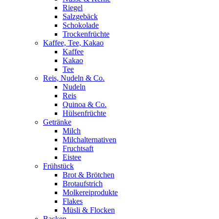
Riegel
Salzgebäck
Schokolade
Trockenfrüchte
Kaffee, Tee, Kakao
Kaffee
Kakao
Tee
Reis, Nudeln & Co.
Nudeln
Reis
Quinoa & Co.
Hülsenfrüchte
Getränke
Milch
Milchalternativen
Fruchtsaft
Eistee
Frühstück
Brot & Brötchen
Brotaufstrich
Molkereiprodukte
Flakes
Müsli & Flocken
Backen