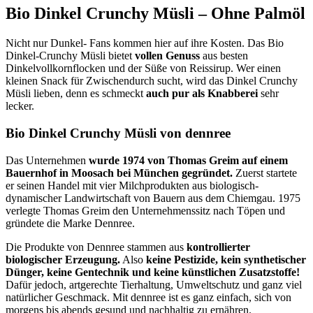
Bio Dinkel Crunchy Müsli – Ohne Palmöl
Nicht nur Dunkel- Fans kommen hier auf ihre Kosten. Das Bio
Dinkel-Crunchy Müsli bietet
vollen Genuss
aus besten
Dinkelvollkornflocken und der Süße von Reissirup. Wer einen
kleinen Snack für Zwischendurch sucht, wird das Dinkel Crunchy
Müsli lieben, denn es schmeckt
auch pur als Knabberei
sehr
lecker.
Bio Dinkel Crunchy Müsli von dennree
Das Unternehmen
wurde 1974 von Thomas Greim auf einem
Bauernhof in Moosach bei München gegründet.
Zuerst startete
er seinen Handel mit vier Milchprodukten aus biologisch-
dynamischer Landwirtschaft von Bauern aus dem Chiemgau. 1975
verlegte Thomas Greim den Unternehmenssitz nach Töpen und
gründete die Marke Dennree.
Die Produkte von Dennree stammen aus
kontrollierter
biologischer Erzeugung.
Also
keine Pestizide, kein synthetischer
Dünger, keine Gentechnik und keine künstlichen Zusatzstoffe!
Dafür jedoch, artgerechte Tierhaltung, Umweltschutz und ganz viel
natürlicher Geschmack. Mit dennree ist es ganz einfach, sich von
morgens bis abends gesund und nachhaltig zu ernähren.