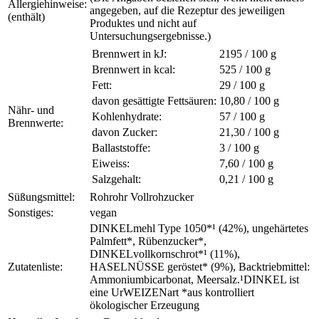
Allergiehinweise:
angegeben, auf die Rezeptur des jeweiligen
(enthält)
Produktes und nicht auf
Untersuchungsergebnisse.)
Brennwert in kJ:
2195 / 100 g
Brennwert in kcal:
525 / 100 g
Fett:
29 / 100
g
davon gesättigte Fettsäuren:
10,80 / 100 g
Nähr- und
Kohlenhydrate:
57 / 100
g
Brennwerte:
davon Zucker:
21,30 / 100 g
Ballaststoffe:
3 / 100 g
Eiweiss:
7,60 / 100
g
Salzgehalt:
0,21 / 100 g
Süßungsmittel:
Rohrohr Vollrohzucker
Sonstiges:
vegan
DINKELmehl Type 1050*¹ (42%), ungehärtetes
Palmfett*, Rübenzucker*,
DINKELvollkornschrot*¹ (11%),
Zutatenliste:
HASELNÜSSE geröstet* (9%), Backtriebmittel:
Ammoniumbicarbonat, Meersalz.¹DINKEL ist
eine UrWEIZENart *aus kontrolliert
ökologischer Erzeugung