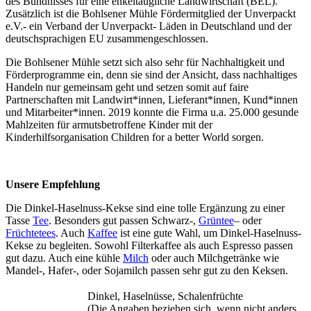
des Bündnisses für eine enkeltaugliche Landwirtschaft (BEL).
Zusätzlich ist die Bohlsener Mühle Fördermitglied der Unverpackt
e.V.- ein Verband der Unverpackt- Läden in Deutschland und der
deutschsprachigen EU zusammengeschlossen.
Die Bohlsener Mühle setzt sich also sehr für Nachhaltigkeit und
Förderprogramme ein, denn sie sind der Ansicht, dass nachhaltiges
Handeln nur gemeinsam geht und setzen somit auf faire
Partnerschaften mit Landwirt*innen, Lieferant*innen, Kund*innen
und Mitarbeiter*innen. 2019 konnte die Firma u.a. 25.000 gesunde
Mahlzeiten für armutsbetroffene Kinder mit der
Kinderhilfsorganisation Children for a better World sorgen.
Unsere
Empfehlung
Die Dinkel-Haselnuss-Kekse sind eine tolle Ergänzung zu einer
Tasse
Tee
. Besonders gut passen Schwarz-,
Grüntee
– oder
Früchtetees
. Auch
Kaffee
ist eine gute Wahl, um Dinkel-Haselnuss-
Kekse zu begleiten. Sowohl Filterkaffee als auch Espresso passen
gut dazu. Auch eine kühle
Milch
oder auch Milchgetränke wie
Mandel-, Hafer-, oder Sojamilch passen sehr gut zu den Keksen.
Dinkel, Haselnüsse, Schalenfrüchte
(Die Angaben beziehen sich, wenn nicht anders