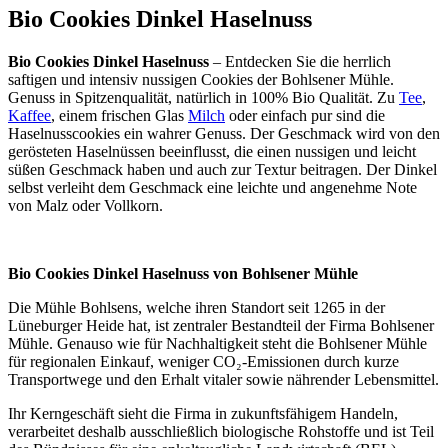
Bio Cookies Dinkel Haselnuss
Bio Cookies Dinkel Haselnuss
– Entdecken Sie die herrlich
saftigen und intensiv nussigen Cookies der Bohlsener Mühle.
Genuss in Spitzenqualität, natürlich in 100% Bio Qualität. Zu
Tee
,
Kaffee
, einem frischen Glas
Milch
oder einfach pur sind die
Haselnusscookies ein wahrer Genuss. Der Geschmack wird von den
gerösteten Haselnüssen beeinflusst, die einen nussigen und leicht
süßen Geschmack haben und auch zur Textur beitragen. Der Dinkel
selbst verleiht dem Geschmack eine leichte und angenehme Note
von Malz oder Vollkorn.
Bio Cookies Dinkel Haselnuss von Bohlsener Mühle
Die Mühle Bohlsens, welche ihren Standort seit 1265 in der
Lüneburger Heide hat, ist zentraler Bestandteil der Firma Bohlsener
Mühle. Genauso wie für Nachhaltigkeit steht die Bohlsener Mühle
für regionalen Einkauf, weniger CO₂-Emissionen durch kurze
Transportwege und den Erhalt vitaler sowie nährender Lebensmittel.
Ihr Kerngeschäft sieht die Firma in zukunftsfähigem Handeln,
verarbeitet deshalb ausschließlich biologische Rohstoffe und ist Teil