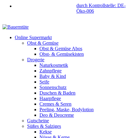
durch Kontrollstelle: DE-
Öko-006
Online Supermarkt
Obst & Gemüse
Obst & Gemüse Abos
Obst- & Gemüsekisten
Drogerie
Naturkosmetik
Zahnpflege
Baby & Kind
Seife
Sonnenschutz
Duschen & Baden
Haarpflege
Cremes & Seren
Peeling, Maske, Bodylotion
Deo & Deocreme
Gutscheine
Süßes & Salziges
Kekse
Nüsse & Kerne