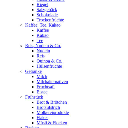
Riegel
Salzgebäck
Schokolade
Trockenfrüchte
Kaffee, Tee, Kakao
Kaffee
Kakao
Tee
Reis, Nudeln & Co.
Nudeln
Reis
Quinoa & Co.
Hülsenfrüchte
Getränke
Milch
Milchalternativen
Fruchtsaft
Eistee
Frühstück
Brot & Brötchen
Brotaufstrich
Molkereiprodukte
Flakes
Müsli & Flocken
Backen