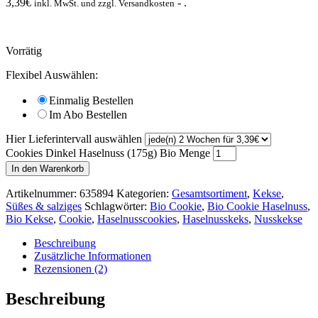
3,39
€
- .
inkl. MwSt. und zzgl. Versandkosten
Vorrätig
Flexibel Auswählen:
Einmalig Bestellen
Im Abo Bestellen
Hier Lieferintervall auswählen
Cookies Dinkel Haselnuss (175g) Bio Menge
In den Warenkorb
Artikelnummer:
635894
Kategorien:
Gesamtsortiment
,
Kekse
,
Süßes & salziges
Schlagwörter:
Bio Cookie
,
Bio Cookie Haselnuss
,
Bio Kekse
,
Cookie
,
Haselnusscookies
,
Haselnusskeks
,
Nusskekse
Beschreibung
Zusätzliche Informationen
Rezensionen (2)
Beschreibung