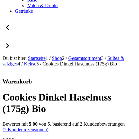
Milch & Drinks
Getränke
Du bist hier:
Startseite
1
/
Shop
2
/
Gesamtsortiment
3
/
Süßes &
salziges
4
/
Kekse
5
/
Cookies Dinkel Haselnuss (175g) Bio
Warenkorb
Cookies Dinkel Haselnuss
(175g) Bio
Bewertet mit
5.00
von 5, basierend auf
2
Kundenbewertungen
(
2
Kundenrezensionen)