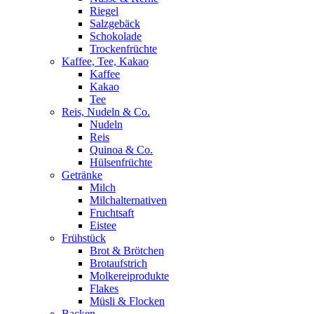
Riegel
Salzgebäck
Schokolade
Trockenfrüchte
Kaffee, Tee, Kakao
Kaffee
Kakao
Tee
Reis, Nudeln & Co.
Nudeln
Reis
Quinoa & Co.
Hülsenfrüchte
Getränke
Milch
Milchalternativen
Fruchtsaft
Eistee
Frühstück
Brot & Brötchen
Brotaufstrich
Molkereiprodukte
Flakes
Müsli & Flocken
Backen