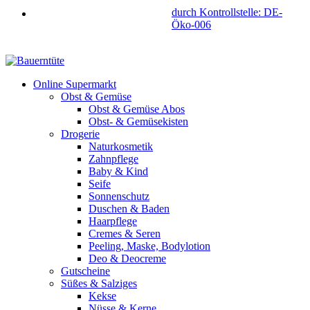
durch Kontrollstelle: DE-
Öko-006
Online Supermarkt
Obst & Gemüse
Obst & Gemüse Abos
Obst- & Gemüsekisten
Drogerie
Naturkosmetik
Zahnpflege
Baby & Kind
Seife
Sonnenschutz
Duschen & Baden
Haarpflege
Cremes & Seren
Peeling, Maske, Bodylotion
Deo & Deocreme
Gutscheine
Süßes & Salziges
Kekse
Nüsse & Kerne