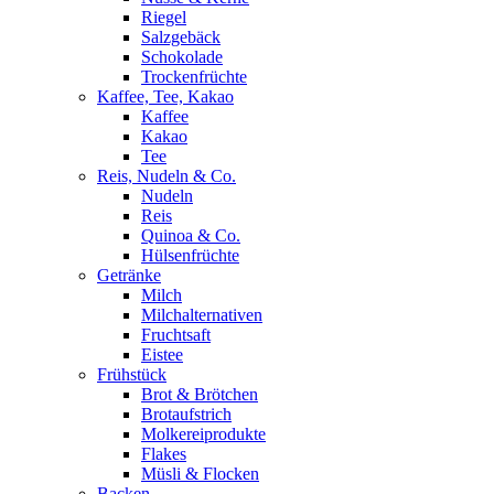
Riegel
Salzgebäck
Schokolade
Trockenfrüchte
Kaffee, Tee, Kakao
Kaffee
Kakao
Tee
Reis, Nudeln & Co.
Nudeln
Reis
Quinoa & Co.
Hülsenfrüchte
Getränke
Milch
Milchalternativen
Fruchtsaft
Eistee
Frühstück
Brot & Brötchen
Brotaufstrich
Molkereiprodukte
Flakes
Müsli & Flocken
Backen