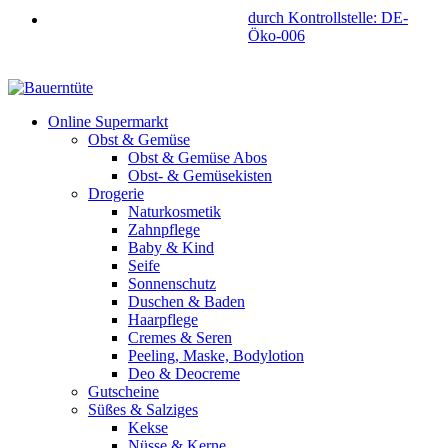
durch Kontrollstelle: DE-
Öko-006
Online Supermarkt
Obst & Gemüse
Obst & Gemüse Abos
Obst- & Gemüsekisten
Drogerie
Naturkosmetik
Zahnpflege
Baby & Kind
Seife
Sonnenschutz
Duschen & Baden
Haarpflege
Cremes & Seren
Peeling, Maske, Bodylotion
Deo & Deocreme
Gutscheine
Süßes & Salziges
Kekse
Nüsse & Kerne