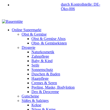
durch Kontrollstelle: DE-
Öko-006
Online Supermarkt
Obst & Gemüse
Obst & Gemüse Abos
Obst- & Gemüsekisten
Drogerie
Naturkosmetik
Zahnpflege
Baby & Kind
Seife
Sonnenschutz
Duschen & Baden
Haarpflege
Cremes & Seren
Peeling, Maske, Bodylotion
Deo & Deocreme
Gutscheine
Süßes & Salziges
Kekse
Nüsse & Kerne