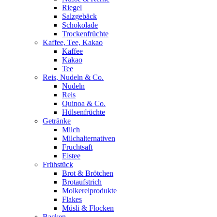
Riegel
Salzgebäck
Schokolade
Trockenfrüchte
Kaffee, Tee, Kakao
Kaffee
Kakao
Tee
Reis, Nudeln & Co.
Nudeln
Reis
Quinoa & Co.
Hülsenfrüchte
Getränke
Milch
Milchalternativen
Fruchtsaft
Eistee
Frühstück
Brot & Brötchen
Brotaufstrich
Molkereiprodukte
Flakes
Müsli & Flocken
Backen