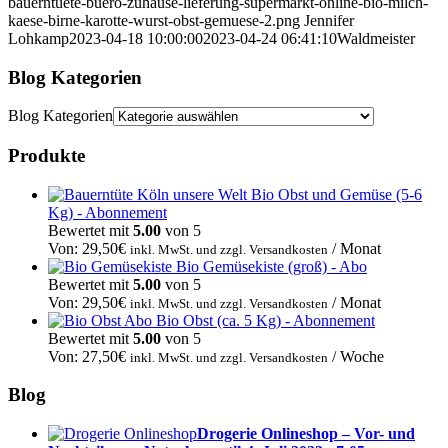
bauerntuete-buero-zuhause-lieferung-supermarkt-online-bio-milch-
kaese-birne-karotte-wurst-obst-gemuese-2.png
Jennifer
Lohkamp
2023-04-18 10:00:00
2023-04-24 06:41:10
Waldmeister
Blog Kategorien
Blog Kategorien
Produkte
Bio Obst und Gemüse (5-6
Kg) - Abonnement
Bewertet mit
5.00
von 5
Von:
29,50
€
/ Monat
inkl. MwSt. und zzgl. Versandkosten
Bio Gemüsekiste (groß) - Abo
Bewertet mit
5.00
von 5
Von:
29,50
€
/ Monat
inkl. MwSt. und zzgl. Versandkosten
Bio Obst (ca. 5 Kg) - Abonnement
Bewertet mit
5.00
von 5
Von:
27,50
€
/ Woche
inkl. MwSt. und zzgl. Versandkosten
Blog
Drogerie Onlineshop – Vor- und