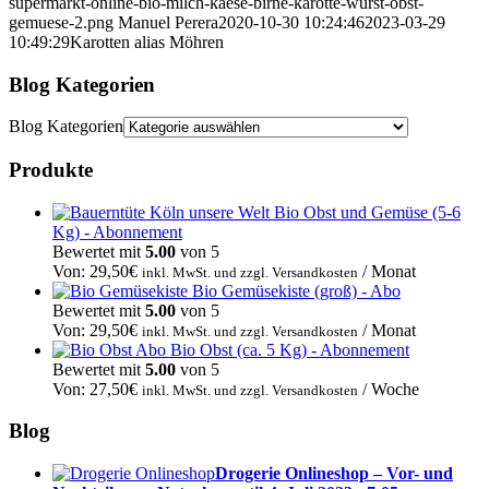
supermarkt-online-bio-milch-kaese-birne-karotte-wurst-obst-
gemuese-2.png
Manuel Perera
2020-10-30 10:24:46
2023-03-29
10:49:29
Karotten alias Möhren
Blog Kategorien
Blog Kategorien
Produkte
Bio Obst und Gemüse (5-6
Kg) - Abonnement
Bewertet mit
5.00
von 5
Von:
29,50
€
/ Monat
inkl. MwSt. und zzgl. Versandkosten
Bio Gemüsekiste (groß) - Abo
Bewertet mit
5.00
von 5
Von:
29,50
€
/ Monat
inkl. MwSt. und zzgl. Versandkosten
Bio Obst (ca. 5 Kg) - Abonnement
Bewertet mit
5.00
von 5
Von:
27,50
€
/ Woche
inkl. MwSt. und zzgl. Versandkosten
Blog
Drogerie Onlineshop – Vor- und