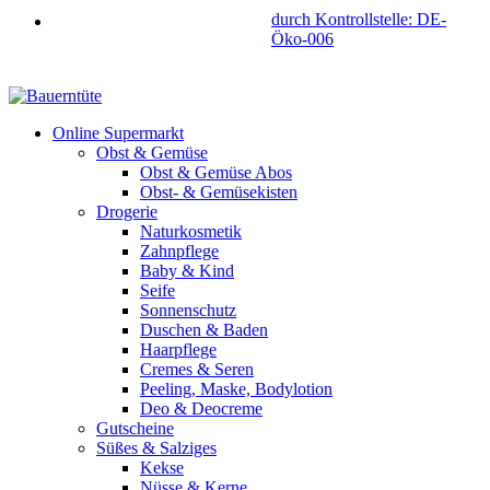
durch Kontrollstelle: DE-
Öko-006
Online Supermarkt
Obst & Gemüse
Obst & Gemüse Abos
Obst- & Gemüsekisten
Drogerie
Naturkosmetik
Zahnpflege
Baby & Kind
Seife
Sonnenschutz
Duschen & Baden
Haarpflege
Cremes & Seren
Peeling, Maske, Bodylotion
Deo & Deocreme
Gutscheine
Süßes & Salziges
Kekse
Nüsse & Kerne