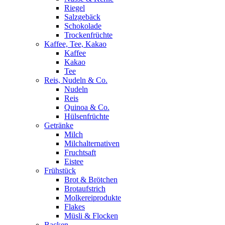
Riegel
Salzgebäck
Schokolade
Trockenfrüchte
Kaffee, Tee, Kakao
Kaffee
Kakao
Tee
Reis, Nudeln & Co.
Nudeln
Reis
Quinoa & Co.
Hülsenfrüchte
Getränke
Milch
Milchalternativen
Fruchtsaft
Eistee
Frühstück
Brot & Brötchen
Brotaufstrich
Molkereiprodukte
Flakes
Müsli & Flocken
Backen