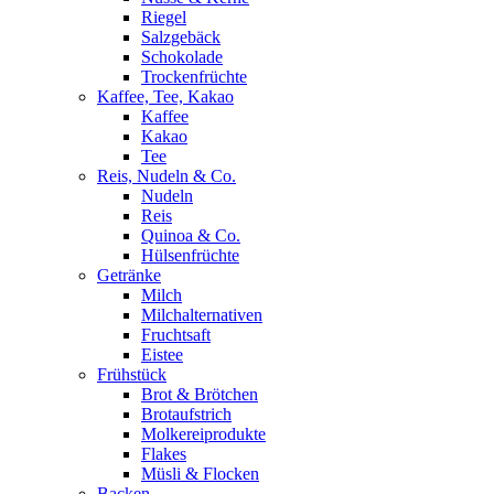
Riegel
Salzgebäck
Schokolade
Trockenfrüchte
Kaffee, Tee, Kakao
Kaffee
Kakao
Tee
Reis, Nudeln & Co.
Nudeln
Reis
Quinoa & Co.
Hülsenfrüchte
Getränke
Milch
Milchalternativen
Fruchtsaft
Eistee
Frühstück
Brot & Brötchen
Brotaufstrich
Molkereiprodukte
Flakes
Müsli & Flocken
Backen