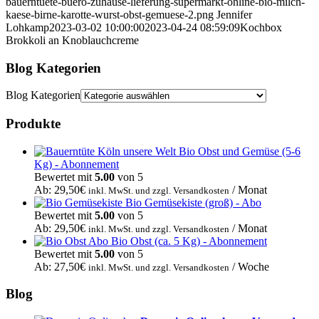
bauerntuete-buero-zuhause-lieferung-supermarkt-online-bio-milch-
kaese-birne-karotte-wurst-obst-gemuese-2.png
Jennifer
Lohkamp
2023-03-02 10:00:00
2023-04-24 08:59:09
Kochbox
Brokkoli an Knoblauchcreme
Blog Kategorien
Blog Kategorien
Produkte
Bio Obst und Gemüse (5-6
Kg) - Abonnement
Bewertet mit
5.00
von 5
Ab:
29,50
€
/ Monat
inkl. MwSt. und zzgl. Versandkosten
Bio Gemüsekiste (groß) - Abo
Bewertet mit
5.00
von 5
Ab:
29,50
€
/ Monat
inkl. MwSt. und zzgl. Versandkosten
Bio Obst (ca. 5 Kg) - Abonnement
Bewertet mit
5.00
von 5
Ab:
27,50
€
/ Woche
inkl. MwSt. und zzgl. Versandkosten
Blog