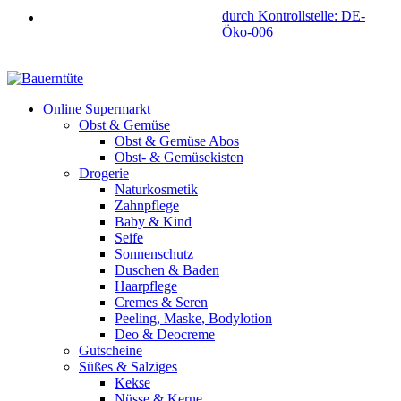
durch Kontrollstelle: DE-
Öko-006
Online Supermarkt
Obst & Gemüse
Obst & Gemüse Abos
Obst- & Gemüsekisten
Drogerie
Naturkosmetik
Zahnpflege
Baby & Kind
Seife
Sonnenschutz
Duschen & Baden
Haarpflege
Cremes & Seren
Peeling, Maske, Bodylotion
Deo & Deocreme
Gutscheine
Süßes & Salziges
Kekse
Nüsse & Kerne