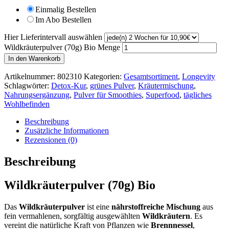
Einmalig Bestellen
Im Abo Bestellen
Hier Lieferintervall auswählen
Wildkräuterpulver (70g) Bio Menge
In den Warenkorb
Artikelnummer:
802310
Kategorien:
Gesamtsortiment
,
Longevity
Schlagwörter:
Detox-Kur
,
grünes Pulver
,
Kräutermischung
,
Nahrungsergänzung
,
Pulver für Smoothies
,
Superfood
,
tägliches
Wohlbefinden
Beschreibung
Zusätzliche Informationen
Rezensionen (0)
Beschreibung
Wildkräuterpulver (70g) Bio
Das
Wildkräuterpulver
ist eine
nährstoffreiche Mischung
aus
fein vermahlenen, sorgfältig ausgewählten
Wildkräutern
. Es
vereint die natürliche Kraft von Pflanzen wie
Brennnessel
,