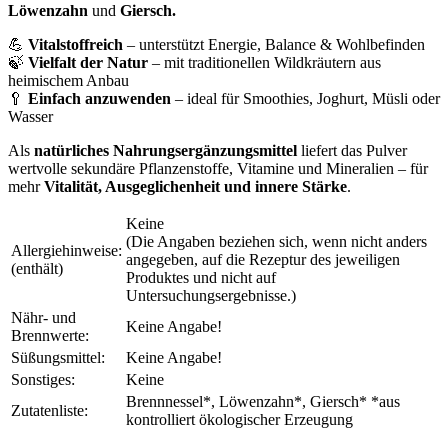
Löwenzahn
und
Giersch.
💪
Vitalstoffreich
– unterstützt Energie, Balance & Wohlbefinden
🍃
Vielfalt der Natur
– mit traditionellen Wildkräutern aus
heimischem Anbau
🥄
Einfach anzuwenden
– ideal für Smoothies, Joghurt, Müsli oder
Wasser
Als
natürliches Nahrungsergänzungsmittel
liefert das Pulver
wertvolle sekundäre Pflanzenstoffe, Vitamine und Mineralien – für
mehr
Vitalität, Ausgeglichenheit und innere Stärke
.
Keine
(Die Angaben beziehen sich, wenn nicht anders
Allergiehinweise:
angegeben, auf die Rezeptur des jeweiligen
(enthält)
Produktes und nicht auf
Untersuchungsergebnisse.)
Nähr- und
Keine Angabe!
Brennwerte:
Süßungsmittel:
Keine Angabe!
Sonstiges:
Keine
Brennnessel*, Löwenzahn*, Giersch* *aus
Zutatenliste:
kontrolliert ökologischer Erzeugung