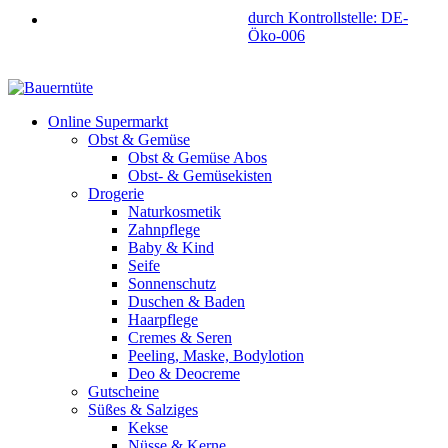
durch Kontrollstelle: DE-
Öko-006
Online Supermarkt
Obst & Gemüse
Obst & Gemüse Abos
Obst- & Gemüsekisten
Drogerie
Naturkosmetik
Zahnpflege
Baby & Kind
Seife
Sonnenschutz
Duschen & Baden
Haarpflege
Cremes & Seren
Peeling, Maske, Bodylotion
Deo & Deocreme
Gutscheine
Süßes & Salziges
Kekse
Nüsse & Kerne