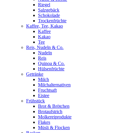
Riegel
Salzgebäck
Schokolade
Trockenfrüchte
Kaffee, Tee, Kakao
Kaffee
Kakao
Tee
Reis, Nudeln & Co.
Nudeln
Reis
Quinoa & Co.
Hülsenfrüchte
Getränke
Milch
Milchalternativen
Fruchtsaft
Eistee
Frühstück
Brot & Brötchen
Brotaufstrich
Molkereiprodukte
Flakes
Müsli & Flocken
Backen