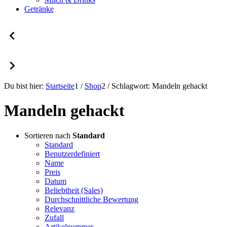
Getränke
Du bist hier:
Startseite
1
/
Shop
2
/
Schlagwort: Mandeln gehackt
Mandeln gehackt
Sortieren nach
Standard
Standard
Benutzerdefiniert
Name
Preis
Datum
Beliebtheit (Sales)
Durchschnittliche Bewertung
Relevanz
Zufall
Artikelnummer