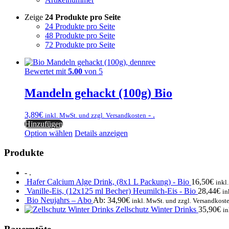
Zeige
24 Produkte pro Seite
24 Produkte pro Seite
48 Produkte pro Seite
72 Produkte pro Seite
Bewertet mit
5.00
von 5
Mandeln gehackt (100g) Bio
3,89
€
- .
inkl. MwSt. und zzgl. Versandkosten
Hinzufügen
Option wählen
Details anzeigen
Produkte
- .
Hafer Calcium Alge Drink, (8x1 L Packung) - Bio
16,50
€
inkl
Vanille-Eis, (12x125 ml Becher) Heumilch-Eis - Bio
28,44
€
in
Bio Neujahrs – Abo
Ab:
34,90
€
inkl. MwSt. und zzgl. Versandkost
Zellschutz Winter Drinks
35,90
€
in