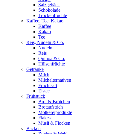
Salzgebäck
Schokolade
Trockenfrüchte
Kaffee, Tee, Kakao
Kaffee
Kakao
Tee
Reis, Nudeln & Co.
Nudeln
Reis
Quinoa & Co.
Hülsenfrüchte
Getränke
Milch
Milchalternativen
Fruchtsaft
Eistee
Frühstück
Brot & Brötchen
Brotaufstrich
Molkereiprodukte
Flakes
Müsli & Flocken
Backen
Zucker & Mehl