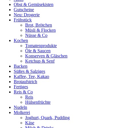
Obst & Gemüsekisten
Gutscheine
Neu: Drogerie
Frühstück
Brot, Brötchen
Müsli & Flocken
Nüsse & Co
Kochen
Tomatenprodukte
Öle & Saucen
Konserven & Gläschen
Ketchup & Senf
Backen
Süßes & Salziges
Kaffee, Tee, Kakao
Brotaufstrich
Fertiges
Reis & Co
Reis
Hülsenfrüchte
Nudeln
Molkerei
Joghurt, Quark, Pudding
Käse
Milch & Drinks