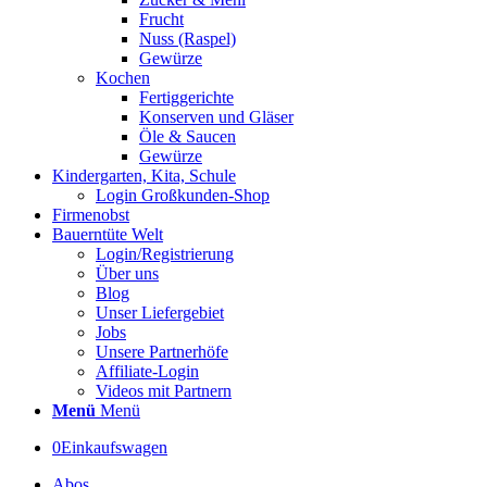
Frucht
Nuss (Raspel)
Gewürze
Kochen
Fertiggerichte
Konserven und Gläser
Öle & Saucen
Gewürze
Kindergarten, Kita, Schule
Login Großkunden-Shop
Firmenobst
Bauerntüte Welt
Login/Registrierung
Über uns
Blog
Unser Liefergebiet
Jobs
Unsere Partnerhöfe
Affiliate-Login
Videos mit Partnern
Menü
Menü
0
Einkaufswagen
Abos