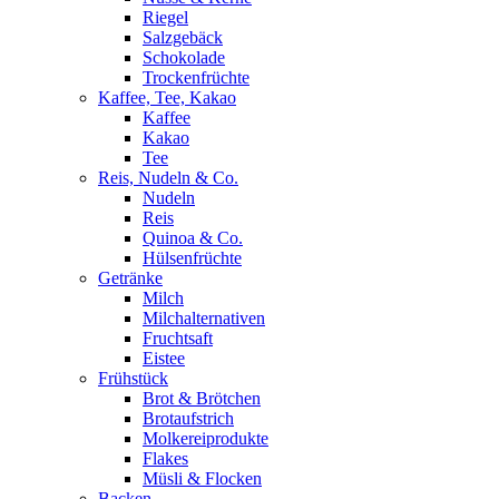
Riegel
Salzgebäck
Schokolade
Trockenfrüchte
Kaffee, Tee, Kakao
Kaffee
Kakao
Tee
Reis, Nudeln & Co.
Nudeln
Reis
Quinoa & Co.
Hülsenfrüchte
Getränke
Milch
Milchalternativen
Fruchtsaft
Eistee
Frühstück
Brot & Brötchen
Brotaufstrich
Molkereiprodukte
Flakes
Müsli & Flocken
Backen