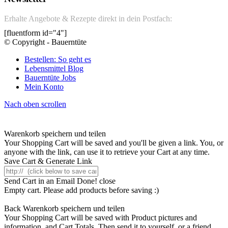
Erhalte Angebote & Rezepte direkt in dein Postfach:
[fluentform id="4"]
© Copyright - Bauerntüte
Bestellen: So geht es
Lebensmittel Blog
Bauerntüte Jobs
Mein Konto
Nach oben scrollen
Warenkorb speichern und teilen
Your Shopping Cart will be saved and you'll be given a link. You, or
anyone with the link, can use it to retrieve your Cart at any time.
Save Cart & Generate Link
Send Cart in an Email
Done! close
Empty cart. Please add products before saving :)
Back
Warenkorb speichern und teilen
Your Shopping Cart will be saved with Product pictures and
information, and Cart Totals. Then send it to yourself, or a friend,