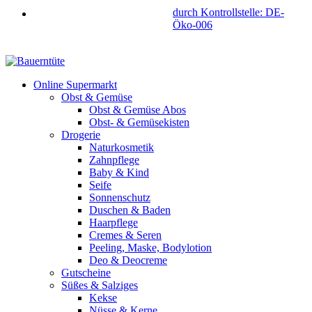
durch Kontrollstelle: DE-
Öko-006
Online Supermarkt
Obst & Gemüse
Obst & Gemüse Abos
Obst- & Gemüsekisten
Drogerie
Naturkosmetik
Zahnpflege
Baby & Kind
Seife
Sonnenschutz
Duschen & Baden
Haarpflege
Cremes & Seren
Peeling, Maske, Bodylotion
Deo & Deocreme
Gutscheine
Süßes & Salziges
Kekse
Nüsse & Kerne