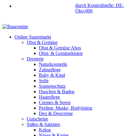
durch Kontrollstelle: DE-
Öko-006
Online Supermarkt
Obst & Gemüse
Obst & Gemüse Abos
Obst- & Gemüsekisten
Drogerie
Naturkosmetik
Zahnpflege
Baby & Kind
Seife
Sonnenschutz
Duschen & Baden
Haarpflege
Cremes & Seren
Peeling, Maske, Bodylotion
Deo & Deocreme
Gutscheine
Süßes & Salziges
Kekse
Nüsse & Kerne