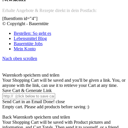
Erhalte Angebote & Rezepte direkt in dein Postfach:
[fluentform id="4"]
© Copyright - Bauerntüte
Bestellen: So geht es
Lebensmittel Blog
Bauerntüte Jobs
Mein Konto
Nach oben scrollen
Warenkorb speichern und teilen
Your Shopping Cart will be saved and you'll be given a link. You, or
anyone with the link, can use it to retrieve your Cart at any time.
Save Cart & Generate Link
Send Cart in an Email
Done! close
Empty cart. Please add products before saving :)
Back
Warenkorb speichern und teilen
Your Shopping Cart will be saved with Product pictures and
information, and Cart Totals. Then send it to yourself, or a friend,