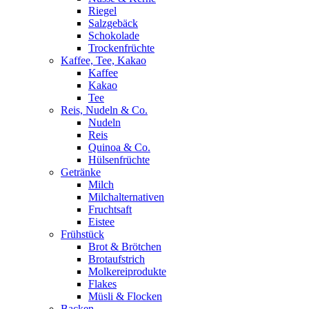
Riegel
Salzgebäck
Schokolade
Trockenfrüchte
Kaffee, Tee, Kakao
Kaffee
Kakao
Tee
Reis, Nudeln & Co.
Nudeln
Reis
Quinoa & Co.
Hülsenfrüchte
Getränke
Milch
Milchalternativen
Fruchtsaft
Eistee
Frühstück
Brot & Brötchen
Brotaufstrich
Molkereiprodukte
Flakes
Müsli & Flocken
Backen