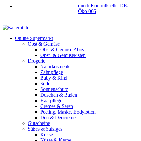
durch Kontrollstelle: DE-
Öko-006
Online Supermarkt
Obst & Gemüse
Obst & Gemüse Abos
Obst- & Gemüsekisten
Drogerie
Naturkosmetik
Zahnpflege
Baby & Kind
Seife
Sonnenschutz
Duschen & Baden
Haarpflege
Cremes & Seren
Peeling, Maske, Bodylotion
Deo & Deocreme
Gutscheine
Süßes & Salziges
Kekse
Nüsse & Kerne