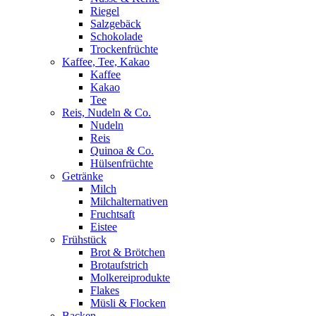
Riegel
Salzgebäck
Schokolade
Trockenfrüchte
Kaffee, Tee, Kakao
Kaffee
Kakao
Tee
Reis, Nudeln & Co.
Nudeln
Reis
Quinoa & Co.
Hülsenfrüchte
Getränke
Milch
Milchalternativen
Fruchtsaft
Eistee
Frühstück
Brot & Brötchen
Brotaufstrich
Molkereiprodukte
Flakes
Müsli & Flocken
Backen