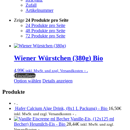
Zufall
Artikelnummer
Zeige
24 Produkte pro Seite
24 Produkte pro Seite
48 Produkte pro Seite
72 Produkte pro Seite
Wiener Würstchen (380g) Bio
4,99
€
- .
inkl. MwSt. und zzgl. Versandkosten
Hinzufügen
Option wählen
Details anzeigen
Produkte
- .
Hafer Calcium Alge Drink, (8x1 L Packung) - Bio
16,50
€
- .
inkl. MwSt. und zzgl. Versandkosten
Vanille-Eis, (12x125 ml
Becher) Heumilch-Eis - Bio
28,44
€
inkl. MwSt. und zzgl.
- .
Versandkosten