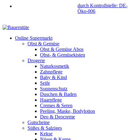
durch Kontrollstelle: DE-
Öko-006
Online Supermarkt
Obst & Gemüse
Obst & Gemüse Abos
Obst- & Gemüsekisten
Drogerie
Naturkosmetik
Zahnpflege
Baby & Kind
Seife
Sonnenschutz
Duschen & Baden
Haarpflege
Cremes & Seren
Peeling, Maske, Bodylotion
Deo & Deocreme
Gutscheine
Süßes & Salziges
Kekse
Nüsse & Kerne