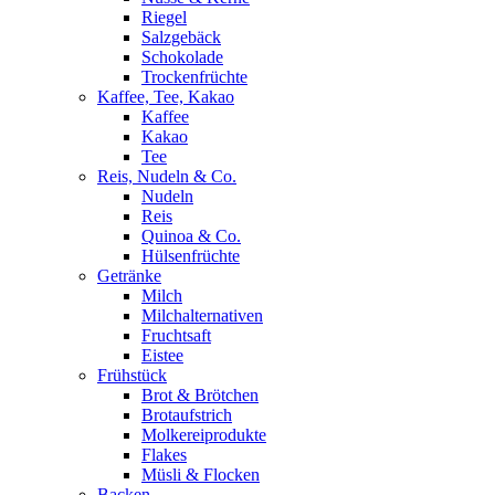
Riegel
Salzgebäck
Schokolade
Trockenfrüchte
Kaffee, Tee, Kakao
Kaffee
Kakao
Tee
Reis, Nudeln & Co.
Nudeln
Reis
Quinoa & Co.
Hülsenfrüchte
Getränke
Milch
Milchalternativen
Fruchtsaft
Eistee
Frühstück
Brot & Brötchen
Brotaufstrich
Molkereiprodukte
Flakes
Müsli & Flocken
Backen