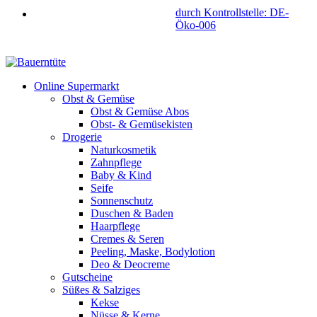
durch Kontrollstelle: DE-
Öko-006
Online Supermarkt
Obst & Gemüse
Obst & Gemüse Abos
Obst- & Gemüsekisten
Drogerie
Naturkosmetik
Zahnpflege
Baby & Kind
Seife
Sonnenschutz
Duschen & Baden
Haarpflege
Cremes & Seren
Peeling, Maske, Bodylotion
Deo & Deocreme
Gutscheine
Süßes & Salziges
Kekse
Nüsse & Kerne