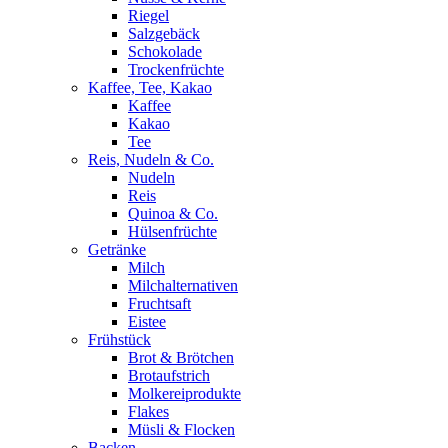
Riegel
Salzgebäck
Schokolade
Trockenfrüchte
Kaffee, Tee, Kakao
Kaffee
Kakao
Tee
Reis, Nudeln & Co.
Nudeln
Reis
Quinoa & Co.
Hülsenfrüchte
Getränke
Milch
Milchalternativen
Fruchtsaft
Eistee
Frühstück
Brot & Brötchen
Brotaufstrich
Molkereiprodukte
Flakes
Müsli & Flocken
Backen