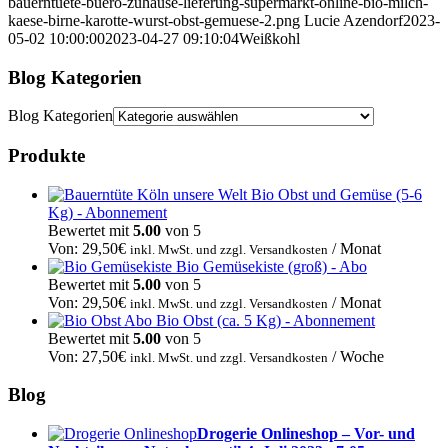
bauerntuete-buero-zuhause-lieferung-supermarkt-online-bio-milch-
kaese-birne-karotte-wurst-obst-gemuese-2.png
Lucie Azendorf
2023-
05-02 10:00:00
2023-04-27 09:10:04
Weißkohl
Blog Kategorien
Blog Kategorien
Produkte
Bio Obst und Gemüse (5-6
Kg) - Abonnement
Bewertet mit
5.00
von 5
Von:
29,50
€
/ Monat
inkl. MwSt. und zzgl. Versandkosten
Bio Gemüsekiste (groß) - Abo
Bewertet mit
5.00
von 5
Von:
29,50
€
/ Monat
inkl. MwSt. und zzgl. Versandkosten
Bio Obst (ca. 5 Kg) - Abonnement
Bewertet mit
5.00
von 5
Von:
27,50
€
/ Woche
inkl. MwSt. und zzgl. Versandkosten
Blog
Drogerie Onlineshop – Vor- und