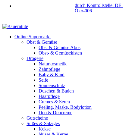
durch Kontrollstelle: DE-
Öko-006
Online Supermarkt
Obst & Gemüse
Obst & Gemüse Abos
Obst- & Gemüsekisten
Drogerie
Naturkosmetik
Zahnpflege
Baby & Kind
Seife
Sonnenschutz
Duschen & Baden
Haarpflege
Cremes & Seren
Peeling, Maske, Bodylotion
Deo & Deocreme
Gutscheine
Süßes & Salziges
Kekse
Nüsse & Kerne