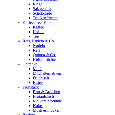
Riegel
Salzgebäck
Schokolade
Trockenfrüchte
Kaffee, Tee, Kakao
Kaffee
Kakao
Tee
Reis, Nudeln & Co.
Nudeln
Reis
Quinoa & Co.
Hülsenfrüchte
Getränke
Milch
Milchalternativen
Fruchtsaft
Eistee
Frühstück
Brot & Brötchen
Brotaufstrich
Molkereiprodukte
Flakes
Müsli & Flocken
Backen