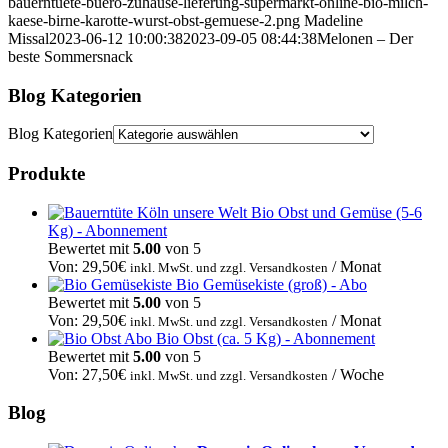
bauerntuete-buero-zuhause-lieferung-supermarkt-online-bio-milch-
kaese-birne-karotte-wurst-obst-gemuese-2.png
Madeline
Missal
2023-06-12 10:00:38
2023-09-05 08:44:38
Melonen – Der
beste Sommersnack
Blog Kategorien
Blog Kategorien
Produkte
Bio Obst und Gemüse (5-6
Kg) - Abonnement
Bewertet mit
5.00
von 5
Von:
29,50
€
/ Monat
inkl. MwSt. und zzgl. Versandkosten
Bio Gemüsekiste (groß) - Abo
Bewertet mit
5.00
von 5
Von:
29,50
€
/ Monat
inkl. MwSt. und zzgl. Versandkosten
Bio Obst (ca. 5 Kg) - Abonnement
Bewertet mit
5.00
von 5
Von:
27,50
€
/ Woche
inkl. MwSt. und zzgl. Versandkosten
Blog