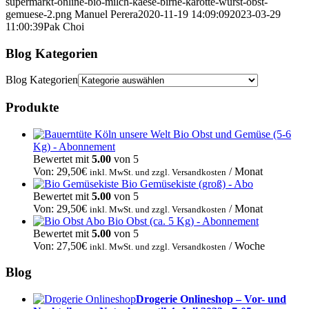
supermarkt-online-bio-milch-kaese-birne-karotte-wurst-obst-
gemuese-2.png
Manuel Perera
2020-11-19 14:09:09
2023-03-29
11:00:39
Pak Choi
Blog Kategorien
Blog Kategorien
Produkte
Bio Obst und Gemüse (5-6
Kg) - Abonnement
Bewertet mit
5.00
von 5
Von:
29,50
€
/ Monat
inkl. MwSt. und zzgl. Versandkosten
Bio Gemüsekiste (groß) - Abo
Bewertet mit
5.00
von 5
Von:
29,50
€
/ Monat
inkl. MwSt. und zzgl. Versandkosten
Bio Obst (ca. 5 Kg) - Abonnement
Bewertet mit
5.00
von 5
Von:
27,50
€
/ Woche
inkl. MwSt. und zzgl. Versandkosten
Blog
Drogerie Onlineshop – Vor- und