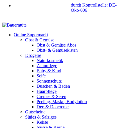
durch Kontrollstelle: DE-
Öko-006
Online Supermarkt
Obst & Gemüse
Obst & Gemüse Abos
Obst- & Gemüsekisten
Drogerie
Naturkosmetik
Zahnpflege
Baby & Kind
Seife
Sonnenschutz
Duschen & Baden
Haarpflege
Cremes & Seren
Peeling, Maske, Bodylotion
Deo & Deocreme
Gutscheine
Süßes & Salziges
Kekse
Nüsse & Kerne