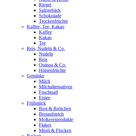
Riegel
Salzgebäck
Schokolade
Trockenfrüchte
Kaffee, Tee, Kakao
Kaffee
Kakao
Tee
Reis, Nudeln & Co.
Nudeln
Reis
Quinoa & Co.
Hülsenfrüchte
Getränke
Milch
Milchalternativen
Fruchtsaft
Eistee
Frühstück
Brot & Brötchen
Brotaufstrich
Molkereiprodukte
Flakes
Müsli & Flocken
Backen