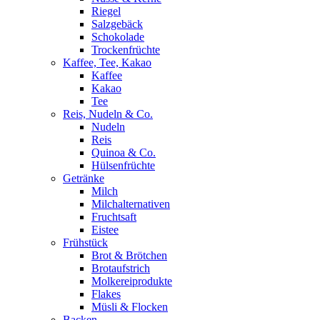
Riegel
Salzgebäck
Schokolade
Trockenfrüchte
Kaffee, Tee, Kakao
Kaffee
Kakao
Tee
Reis, Nudeln & Co.
Nudeln
Reis
Quinoa & Co.
Hülsenfrüchte
Getränke
Milch
Milchalternativen
Fruchtsaft
Eistee
Frühstück
Brot & Brötchen
Brotaufstrich
Molkereiprodukte
Flakes
Müsli & Flocken
Backen