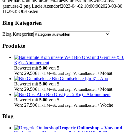
supermarkt-online-bio-milch-kaese-birne-karotte-wurst-obst-
gemuese-2.png
Lucie Azendorf
2023-04-02 10:00:00
2023-03-30
11:29:35
Obstkisten
Blog Kategorien
Blog Kategorien
Produkte
Bio Obst und Gemüse (5-6
Kg) - Abonnement
Bewertet mit
5.00
von 5
Von:
29,50
€
/ Monat
inkl. MwSt. und zzgl. Versandkosten
Bio Gemüsekiste (groß) - Abo
Bewertet mit
5.00
von 5
Von:
29,50
€
/ Monat
inkl. MwSt. und zzgl. Versandkosten
Bio Obst (ca. 5 Kg) - Abonnement
Bewertet mit
5.00
von 5
Von:
27,50
€
/ Woche
inkl. MwSt. und zzgl. Versandkosten
Blog
Drogerie Onlineshop – Vor- und