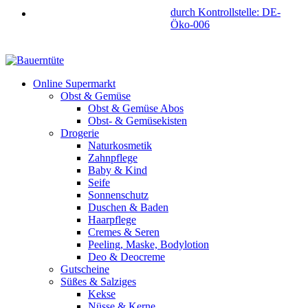
durch Kontrollstelle: DE-
Öko-006
Online Supermarkt
Obst & Gemüse
Obst & Gemüse Abos
Obst- & Gemüsekisten
Drogerie
Naturkosmetik
Zahnpflege
Baby & Kind
Seife
Sonnenschutz
Duschen & Baden
Haarpflege
Cremes & Seren
Peeling, Maske, Bodylotion
Deo & Deocreme
Gutscheine
Süßes & Salziges
Kekse
Nüsse & Kerne