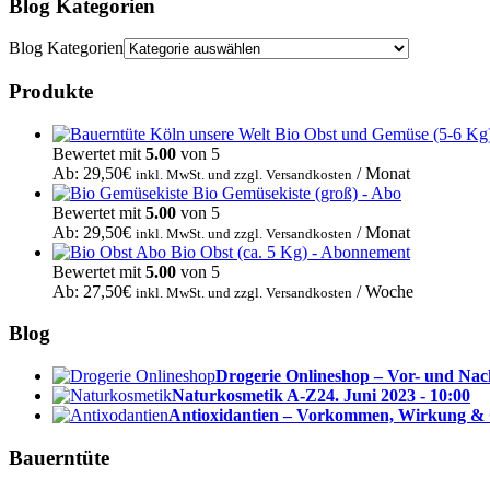
Blog Kategorien
Blog Kategorien
Produkte
Bio Obst und Gemüse (5-6 Kg
Bewertet mit
5.00
von 5
Ab:
29,50
€
/ Monat
inkl. MwSt. und zzgl. Versandkosten
Bio Gemüsekiste (groß) - Abo
Bewertet mit
5.00
von 5
Ab:
29,50
€
/ Monat
inkl. MwSt. und zzgl. Versandkosten
Bio Obst (ca. 5 Kg) - Abonnement
Bewertet mit
5.00
von 5
Ab:
27,50
€
/ Woche
inkl. MwSt. und zzgl. Versandkosten
Blog
Drogerie Onlineshop – Vor- und Nac
Naturkosmetik A-Z
24. Juni 2023 - 10:00
Antioxidantien – Vorkommen, Wirkung &
Bauerntüte