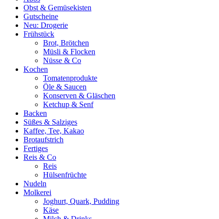
Obst & Gemüsekisten
Gutscheine
Neu: Drogerie
Frühstück
Brot, Brötchen
Müsli & Flocken
Nüsse & Co
Kochen
Tomatenprodukte
Öle & Saucen
Konserven & Gläschen
Ketchup & Senf
Backen
Süßes & Salziges
Kaffee, Tee, Kakao
Brotaufstrich
Fertiges
Reis & Co
Reis
Hülsenfrüchte
Nudeln
Molkerei
Joghurt, Quark, Pudding
Käse
Milch & Drinks