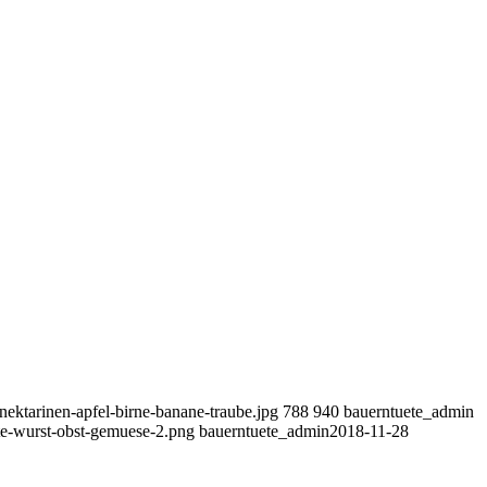
-nektarinen-apfel-birne-banane-traube.jpg
788
940
bauerntuete_admin
tte-wurst-obst-gemuese-2.png
bauerntuete_admin
2018-11-28