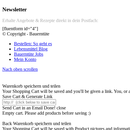
Newsletter
Erhalte Angebote & Rezepte direkt in dein Postfach:
[fluentform id="4"]
© Copyright - Bauerntüte
Bestellen: So geht es
Lebensmittel Blog
Bauerntüte Jobs
Mein Konto
Nach oben scrollen
Warenkorb speichern und teilen
Your Shopping Cart will be saved and you'll be given a link. You, or an
Save Cart & Generate Link
Send Cart in an Email
Done! close
Empty cart. Please add products before saving :)
Back
Warenkorb speichern und teilen
Your Shopping Cart will be saved with Product pictures and information,