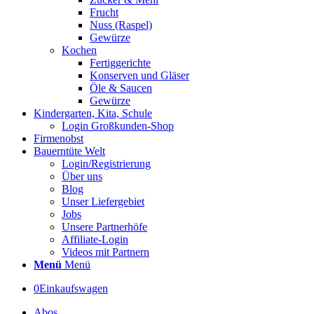
Frucht
Nuss (Raspel)
Gewürze
Kochen
Fertiggerichte
Konserven und Gläser
Öle & Saucen
Gewürze
Kindergarten, Kita, Schule
Login Großkunden-Shop
Firmenobst
Bauerntüte Welt
Login/Registrierung
Über uns
Blog
Unser Liefergebiet
Jobs
Unsere Partnerhöfe
Affiliate-Login
Videos mit Partnern
Menü
Menü
0
Einkaufswagen
Abos