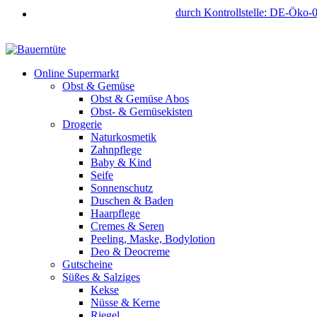
durch Kontrollstelle: DE-Öko-
Online Supermarkt
Obst & Gemüse
Obst & Gemüse Abos
Obst- & Gemüsekisten
Drogerie
Naturkosmetik
Zahnpflege
Baby & Kind
Seife
Sonnenschutz
Duschen & Baden
Haarpflege
Cremes & Seren
Peeling, Maske, Bodylotion
Deo & Deocreme
Gutscheine
Süßes & Salziges
Kekse
Nüsse & Kerne
Riegel