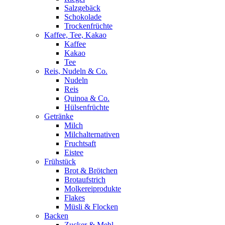
Salzgebäck
Schokolade
Trockenfrüchte
Kaffee, Tee, Kakao
Kaffee
Kakao
Tee
Reis, Nudeln & Co.
Nudeln
Reis
Quinoa & Co.
Hülsenfrüchte
Getränke
Milch
Milchalternativen
Fruchtsaft
Eistee
Frühstück
Brot & Brötchen
Brotaufstrich
Molkereiprodukte
Flakes
Müsli & Flocken
Backen
Zucker & Mehl