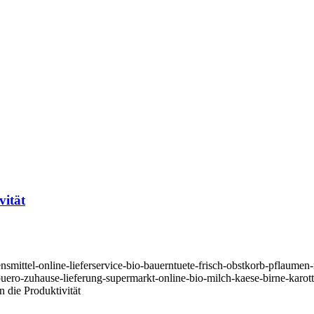
vität
nsmittel-online-lieferservice-bio-bauerntuete-frisch-obstkorb-pflaumen
buero-zuhause-lieferung-supermarkt-online-bio-milch-kaese-birne-karo
 die Produktivität