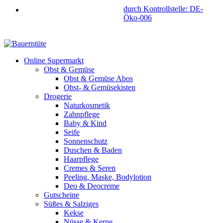
durch Kontrollstelle: DE-
Öko-006
Online Supermarkt
Obst & Gemüse
Obst & Gemüse Abos
Obst- & Gemüsekisten
Drogerie
Naturkosmetik
Zahnpflege
Baby & Kind
Seife
Sonnenschutz
Duschen & Baden
Haarpflege
Cremes & Seren
Peeling, Maske, Bodylotion
Deo & Deocreme
Gutscheine
Süßes & Salziges
Kekse
Nüsse & Kerne