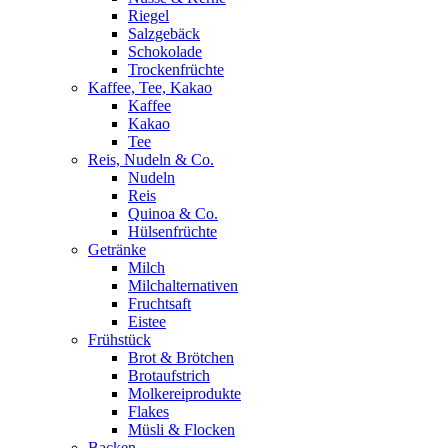
Riegel
Salzgebäck
Schokolade
Trockenfrüchte
Kaffee, Tee, Kakao
Kaffee
Kakao
Tee
Reis, Nudeln & Co.
Nudeln
Reis
Quinoa & Co.
Hülsenfrüchte
Getränke
Milch
Milchalternativen
Fruchtsaft
Eistee
Frühstück
Brot & Brötchen
Brotaufstrich
Molkereiprodukte
Flakes
Müsli & Flocken
Backen