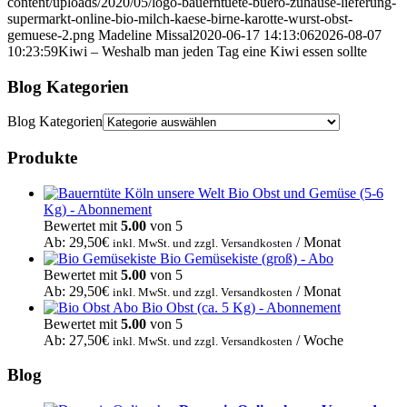
content/uploads/2020/05/logo-bauerntuete-buero-zuhause-lieferung-
supermarkt-online-bio-milch-kaese-birne-karotte-wurst-obst-
gemuese-2.png
Madeline Missal
2020-06-17 14:13:06
2026-08-07
10:23:59
Kiwi – Weshalb man jeden Tag eine Kiwi essen sollte
Blog Kategorien
Blog Kategorien
Produkte
Bio Obst und Gemüse (5-6
Kg) - Abonnement
Bewertet mit
5.00
von 5
Ab:
29,50
€
/ Monat
inkl. MwSt. und zzgl. Versandkosten
Bio Gemüsekiste (groß) - Abo
Bewertet mit
5.00
von 5
Ab:
29,50
€
/ Monat
inkl. MwSt. und zzgl. Versandkosten
Bio Obst (ca. 5 Kg) - Abonnement
Bewertet mit
5.00
von 5
Ab:
27,50
€
/ Woche
inkl. MwSt. und zzgl. Versandkosten
Blog