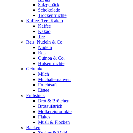
Salzgebäck
Schokolade
Trockenfrüchte
Kaffee, Tee, Kakao
Kaffee
Kakao
Tee
Reis, Nudeln & Co.
Nudeln
Reis
Quinoa & Co.
Hülsenfrüchte
Getränke
Milch
Milchalternativen
Fruchtsaft
Eistee
Frühstück
Brot & Brötchen
Brotaufstrich
Molkereiprodukte
Flakes
Müsli & Flocken
Backen
Zucker & Mehl