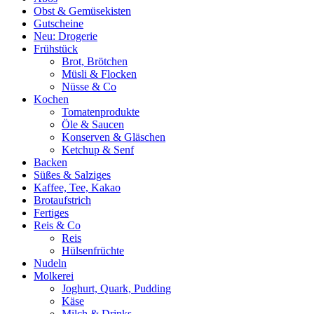
Obst & Gemüsekisten
Gutscheine
Neu: Drogerie
Frühstück
Brot, Brötchen
Müsli & Flocken
Nüsse & Co
Kochen
Tomatenprodukte
Öle & Saucen
Konserven & Gläschen
Ketchup & Senf
Backen
Süßes & Salziges
Kaffee, Tee, Kakao
Brotaufstrich
Fertiges
Reis & Co
Reis
Hülsenfrüchte
Nudeln
Molkerei
Joghurt, Quark, Pudding
Käse
Milch & Drinks