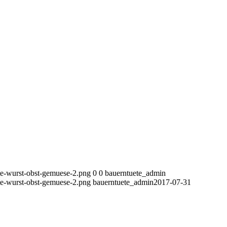
tte-wurst-obst-gemuese-2.png
0
0
bauerntuete_admin
tte-wurst-obst-gemuese-2.png
bauerntuete_admin
2017-07-31