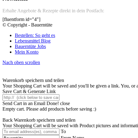
Erhalte Angebote & Rezepte direkt in dein Postfach:
[fluentform id="4"]
© Copyright - Bauerntüte
Bestellen: So geht es
Lebensmittel Blog
Bauerntüte Jobs
Mein Konto
Nach oben scrollen
Warenkorb speichern und teilen
Your Shopping Cart will be saved and you'll be given a link. You, or an
Save Cart & Generate Link
Send Cart in an Email
Done! close
Empty cart. Please add products before saving :)
Back
Warenkorb speichern und teilen
Your Shopping Cart will be saved with Product pictures and information,
To
From Name