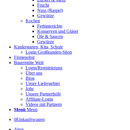
Frucht
Nuss (Raspel)
Gewürze
Kochen
Fertiggerichte
Konserven und Gläser
Öle & Saucen
Gewürze
Kindergarten, Kita, Schule
Login Großkunden-Shop
Firmenobst
Bauerntüte Welt
Login/Registrierung
Über uns
Blog
Unser Liefergebiet
Jobs
Unsere Partnerhöfe
Affiliate-Login
Videos mit Partnern
Menü
Menü
0
Einkaufswagen
Abos