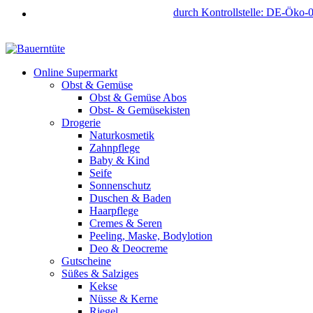
durch Kontrollstelle: DE-Öko-
Online Supermarkt
Obst & Gemüse
Obst & Gemüse Abos
Obst- & Gemüsekisten
Drogerie
Naturkosmetik
Zahnpflege
Baby & Kind
Seife
Sonnenschutz
Duschen & Baden
Haarpflege
Cremes & Seren
Peeling, Maske, Bodylotion
Deo & Deocreme
Gutscheine
Süßes & Salziges
Kekse
Nüsse & Kerne
Riegel