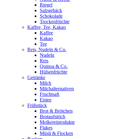
Riegel
Salzgebäck
Schokolade
Trockenfrüchte
Kaffee, Tee, Kakao
Kaffee
Kakao
Tee
Reis, Nudeln & Co.
Nudeln
Reis
Quinoa & Co.
Hülsenfrüchte
Getränke
Milch
Milchalternativen
Fruchtsaft
Eistee
Frühstück
Brot & Brötchen
Brotaufstrich
Molkereiprodukte
Flakes
Müsli & Flocken
Backen