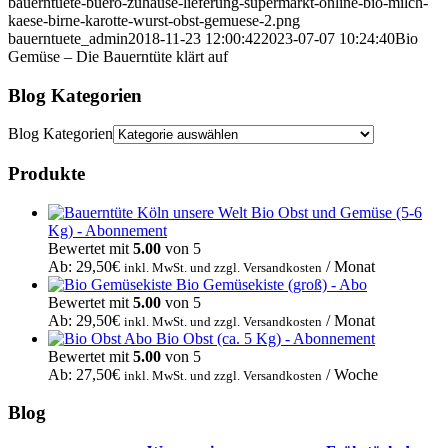
bauerntuete-buero-zuhause-lieferung-supermarkt-online-bio-milch-
kaese-birne-karotte-wurst-obst-gemuese-2.png
bauerntuete_admin
2018-11-23 12:00:42
2023-07-07 10:24:40
Bio
Gemüse – Die Bauerntüte klärt auf
Blog Kategorien
Blog Kategorien
Produkte
Bio Obst und Gemüse (5-6
Kg) - Abonnement
Bewertet mit
5.00
von 5
Ab:
29,50
€
/ Monat
inkl. MwSt. und zzgl. Versandkosten
Bio Gemüsekiste (groß) - Abo
Bewertet mit
5.00
von 5
Ab:
29,50
€
/ Monat
inkl. MwSt. und zzgl. Versandkosten
Bio Obst (ca. 5 Kg) - Abonnement
Bewertet mit
5.00
von 5
Ab:
27,50
€
/ Woche
inkl. MwSt. und zzgl. Versandkosten
Blog