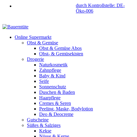
durch Kontrollstelle: DE-
Öko-006
Online Supermarkt
Obst & Gemüse
Obst & Gemüse Abos
Obst- & Gemüsekisten
Drogerie
Naturkosmetik
Zahnpflege
Baby & Kind
Seife
Sonnenschutz
Duschen & Baden
Haarpflege
Cremes & Seren
Peeling, Maske, Bodylotion
Deo & Deocreme
Gutscheine
Süßes & Salziges
Kekse
Nüsse & Kerne