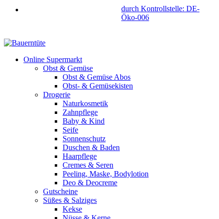
durch Kontrollstelle: DE-
Öko-006
Online Supermarkt
Obst & Gemüse
Obst & Gemüse Abos
Obst- & Gemüsekisten
Drogerie
Naturkosmetik
Zahnpflege
Baby & Kind
Seife
Sonnenschutz
Duschen & Baden
Haarpflege
Cremes & Seren
Peeling, Maske, Bodylotion
Deo & Deocreme
Gutscheine
Süßes & Salziges
Kekse
Nüsse & Kerne