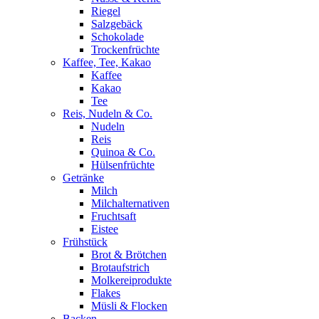
Riegel
Salzgebäck
Schokolade
Trockenfrüchte
Kaffee, Tee, Kakao
Kaffee
Kakao
Tee
Reis, Nudeln & Co.
Nudeln
Reis
Quinoa & Co.
Hülsenfrüchte
Getränke
Milch
Milchalternativen
Fruchtsaft
Eistee
Frühstück
Brot & Brötchen
Brotaufstrich
Molkereiprodukte
Flakes
Müsli & Flocken
Backen