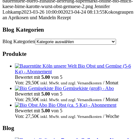
bauerntuete-buero-zuhause-lieferung-supermarkt-online-bio-milch-
kaese-birne-karotte-wurst-obst-gemuese-2.png
Jennifer
Lohkamp
2023-03-26 10:00:00
2023-04-24 08:13:55
Kokosgraupen
an Aprikosen und Mandeln Rezept
Blog Kategorien
Blog Kategorien
Produkte
Bio Obst und Gemüse (5-6
Kg) - Abonnement
Bewertet mit
5.00
von 5
Von:
29,50
€
/ Monat
inkl. MwSt. und zzgl. Versandkosten
Bio Gemüsekiste (groß) - Abo
Bewertet mit
5.00
von 5
Von:
29,50
€
/ Monat
inkl. MwSt. und zzgl. Versandkosten
Bio Obst (ca. 5 Kg) - Abonnement
Bewertet mit
5.00
von 5
Von:
27,50
€
/ Woche
inkl. MwSt. und zzgl. Versandkosten
Blog