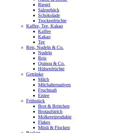
Riegel
Salzgebäck
Schokolade
Trockenfrüchte
Kaffee, Tee, Kakao
Kaffee
Kakao
Tee
Reis, Nudeln & Co.
Nudeln
Reis
Quinoa & Co.
Hülsenfrüchte
Getränke
Milch
Milchalternativen
Fruchtsaft
Eistee
Frühstück
Brot & Brötchen
Brotaufstrich
Molkereiprodukte
Flakes
Müsli & Flocken
Backen