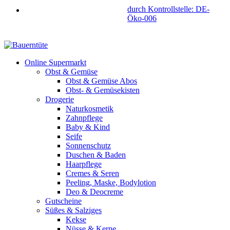
durch Kontrollstelle: DE-
Öko-006
Online Supermarkt
Obst & Gemüse
Obst & Gemüse Abos
Obst- & Gemüsekisten
Drogerie
Naturkosmetik
Zahnpflege
Baby & Kind
Seife
Sonnenschutz
Duschen & Baden
Haarpflege
Cremes & Seren
Peeling, Maske, Bodylotion
Deo & Deocreme
Gutscheine
Süßes & Salziges
Kekse
Nüsse & Kerne