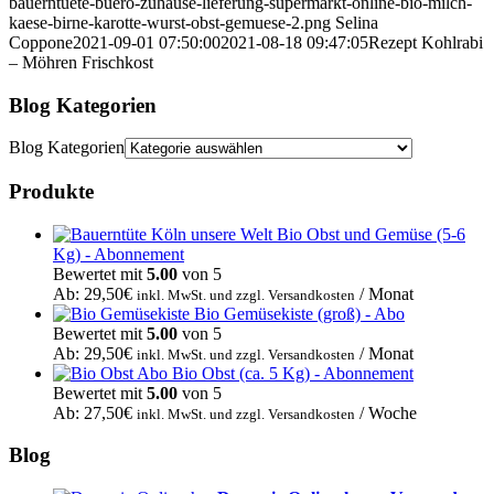
bauerntuete-buero-zuhause-lieferung-supermarkt-online-bio-milch-
kaese-birne-karotte-wurst-obst-gemuese-2.png
Selina
Coppone
2021-09-01 07:50:00
2021-08-18 09:47:05
Rezept Kohlrabi
– Möhren Frischkost
Blog Kategorien
Blog Kategorien
Produkte
Bio Obst und Gemüse (5-6
Kg) - Abonnement
Bewertet mit
5.00
von 5
Ab:
29,50
€
/ Monat
inkl. MwSt. und zzgl. Versandkosten
Bio Gemüsekiste (groß) - Abo
Bewertet mit
5.00
von 5
Ab:
29,50
€
/ Monat
inkl. MwSt. und zzgl. Versandkosten
Bio Obst (ca. 5 Kg) - Abonnement
Bewertet mit
5.00
von 5
Ab:
27,50
€
/ Woche
inkl. MwSt. und zzgl. Versandkosten
Blog