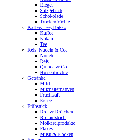
Riegel
Salzgebäck
Schokolade
Trockenfrüchte
Kaffee, Tee, Kakao
Kaffee
Kakao
Tee
Reis, Nudeln & Co.
Nudeln
Reis
Quinoa & Co.
Hülsenfrüchte
Getränke
Milch
Milchalternativen
Fruchtsaft
Eistee
Frühstück
Brot & Brötchen
Brotaufstrich
Molkereiprodukte
Flakes
Müsli & Flocken
Backen