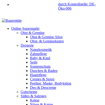
durch Kontrollstelle: DE-
Öko-006
Online Supermarkt
Obst & Gemüse
Obst & Gemüse Abos
Obst- & Gemüsekisten
Drogerie
Naturkosmetik
Zahnpflege
Baby & Kind
Seife
Sonnenschutz
Duschen & Baden
Haarpflege
Cremes & Seren
Peeling, Maske, Bodylotion
Deo & Deocreme
Gutscheine
Süßes & Salziges
Kekse
Nüsse & Kerne