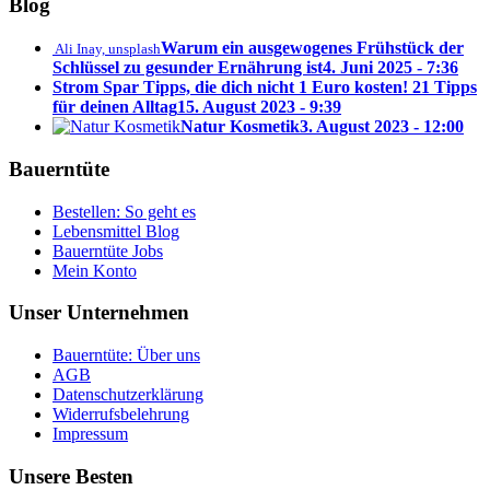
Blog
Warum ein ausgewogenes Frühstück der
Ali Inay, unsplash
Schlüssel zu gesunder Ernährung ist
4. Juni 2025 - 7:36
Strom Spar Tipps, die dich nicht 1 Euro kosten! 21 Tipps
für deinen Alltag
15. August 2023 - 9:39
Natur Kosmetik
3. August 2023 - 12:00
Bauerntüte
Bestellen: So geht es
Lebensmittel Blog
Bauerntüte Jobs
Mein Konto
Unser Unternehmen
Bauerntüte: Über uns
AGB
Datenschutzerklärung
Widerrufsbelehrung
Impressum
Unsere Besten