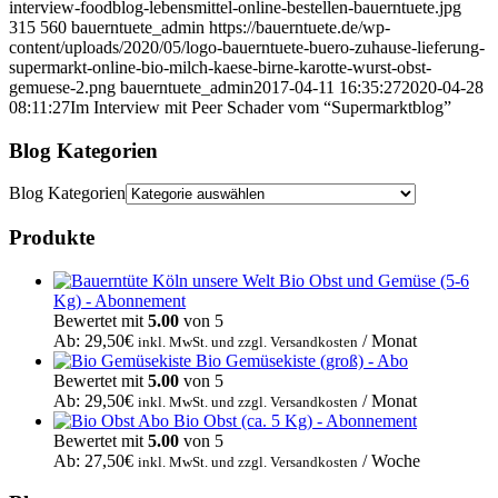
interview-foodblog-lebensmittel-online-bestellen-bauerntuete.jpg
315
560
bauerntuete_admin
https://bauerntuete.de/wp-
content/uploads/2020/05/logo-bauerntuete-buero-zuhause-lieferung-
supermarkt-online-bio-milch-kaese-birne-karotte-wurst-obst-
gemuese-2.png
bauerntuete_admin
2017-04-11 16:35:27
2020-04-28
08:11:27
Im Interview mit Peer Schader vom “Supermarktblog”
Blog Kategorien
Blog Kategorien
Produkte
Bio Obst und Gemüse (5-6
Kg) - Abonnement
Bewertet mit
5.00
von 5
Ab:
29,50
€
/ Monat
inkl. MwSt. und zzgl. Versandkosten
Bio Gemüsekiste (groß) - Abo
Bewertet mit
5.00
von 5
Ab:
29,50
€
/ Monat
inkl. MwSt. und zzgl. Versandkosten
Bio Obst (ca. 5 Kg) - Abonnement
Bewertet mit
5.00
von 5
Ab:
27,50
€
/ Woche
inkl. MwSt. und zzgl. Versandkosten