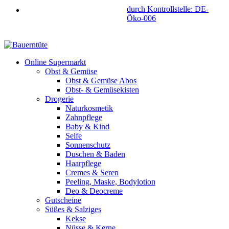
durch Kontrollstelle: DE-
Öko-006
Online Supermarkt
Obst & Gemüse
Obst & Gemüse Abos
Obst- & Gemüsekisten
Drogerie
Naturkosmetik
Zahnpflege
Baby & Kind
Seife
Sonnenschutz
Duschen & Baden
Haarpflege
Cremes & Seren
Peeling, Maske, Bodylotion
Deo & Deocreme
Gutscheine
Süßes & Salziges
Kekse
Nüsse & Kerne