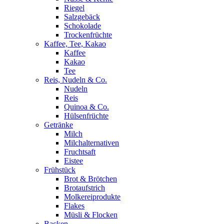
Riegel
Salzgebäck
Schokolade
Trockenfrüchte
Kaffee, Tee, Kakao
Kaffee
Kakao
Tee
Reis, Nudeln & Co.
Nudeln
Reis
Quinoa & Co.
Hülsenfrüchte
Getränke
Milch
Milchalternativen
Fruchtsaft
Eistee
Frühstück
Brot & Brötchen
Brotaufstrich
Molkereiprodukte
Flakes
Müsli & Flocken
Backen